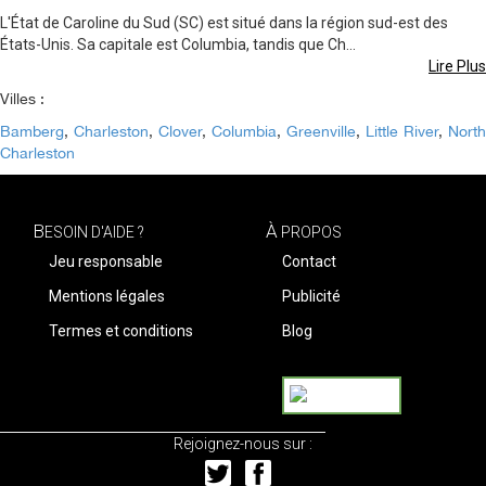
L'État de Caroline du Sud (SC) est situé dans la région sud-est des
États-Unis. Sa capitale est Columbia, tandis que Ch
...
Lire Plus
Villes :
Bamberg
,
Charleston
,
Clover
,
Columbia
,
Greenville
,
Little River
,
North
Charleston
B
À
ESOIN D'AIDE ?
PROPOS
Jeu responsable
Contact
Mentions légales
Publicité
Termes et conditions
Blog
Rejoignez-nous sur :