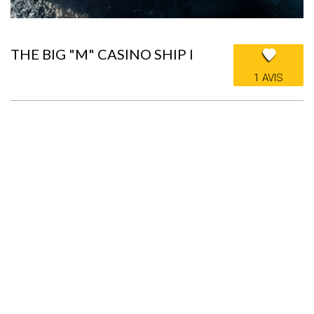
THE BIG "M" CASINO SHIP I
1 AVIS