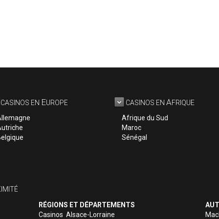
E
A
CASINOS EN
UROPE
CASINOS EN
FRIQUE
Allemagne
Afrique du Sud
utriche
Maroc
Belgique
Sénégal
IMITÉ
RÉGIONS ET DÉPARTEMENTS
AUT
Casinos Alsace-Lorraine
Mach