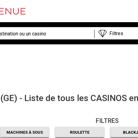
E) - Liste de tous les CASINOS en
FILTRES
MACHINES À SOUS
ROULETTE
BLACK