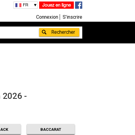
FR
Jouez en ligne
Connexion
S'inscrire
 2026 -
JACK
BACCARAT