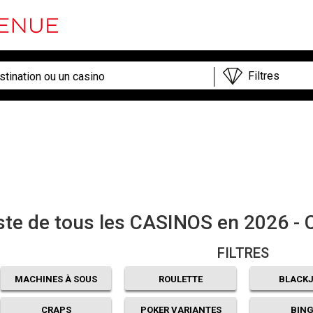
ste de tous les CASINOS en 2026 -
FILTRES
MACHINES À SOUS
ROULETTE
BLACK
CRAPS
POKER VARIANTES
BIN