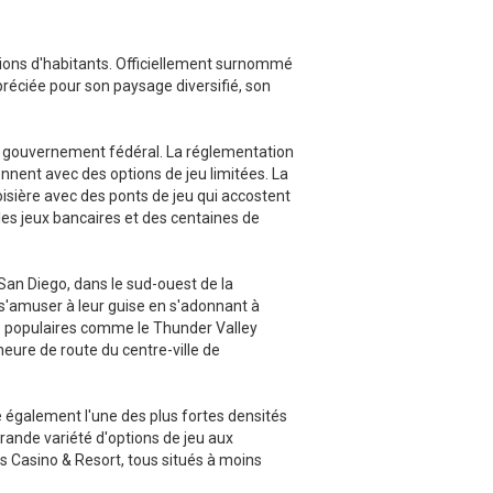
illions d'habitants. Officiellement surnommé
ppréciée pour son paysage diversifié, son
 le gouvernement fédéral. La réglementation
onnent avec des options de jeu limitées. La
oisière avec des ponts de jeu qui accostent
les jeux bancaires et des centaines de
 San Diego, dans le sud-ouest de la
t s'amuser à leur guise en s'adonnant à
ts populaires comme le Thunder Valley
heure de route du centre-ville de
e également l'une des plus fortes densités
grande variété d'options de jeu aux
s Casino & Resort, tous situés à moins