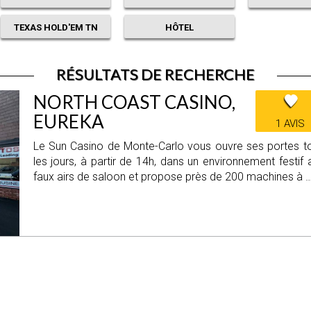
TEXAS HOLD'EM TN
HÔTEL
RÉSULTATS DE RECHERCHE
NORTH COAST CASINO,
EUREKA
1 AVIS
Le Sun Casino de Monte-Carlo vous ouvre ses portes t
les jours, à partir de 14h, dans un environnement festif 
faux airs de saloon et propose près de 200 machines à 