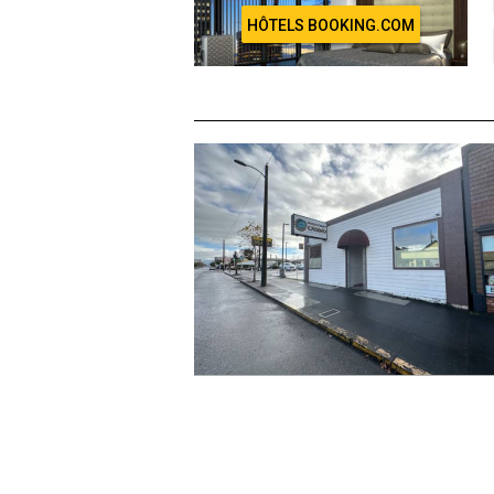
HÔTELS BOOKING.COM