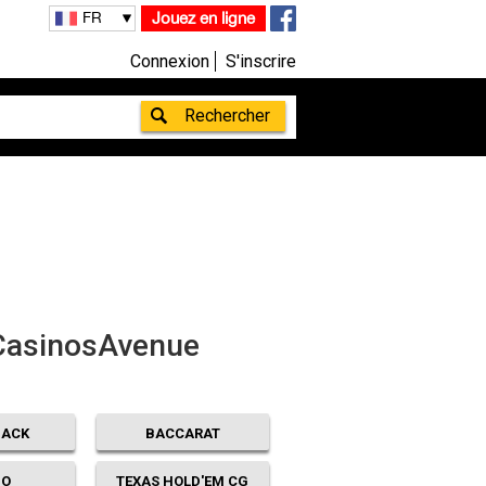
FR
Jouez en ligne
Connexion
S'inscrire
 CasinosAvenue
JACK
BACCARAT
GO
TEXAS HOLD'EM CG