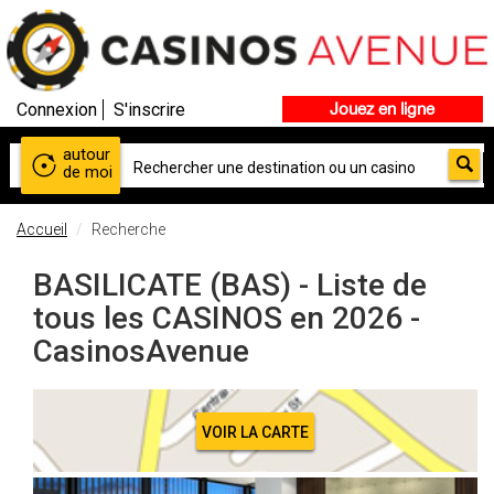
Connexion
S'inscrire
Jouez en ligne
autour
de moi
Accueil
Recherche
BASILICATE (BAS) - Liste de
tous les CASINOS en 2026 -
CasinosAvenue
VOIR LA CARTE