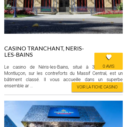
CASINO TRANCHANT, NERIS-
LES-BAINS
0 AVIS
Le casino de Néris-les-Bains, situé à 3 minutes de
Montluçon, sur les contreforts du Massif Central, est un
bâtiment classé. Il vous accueille dans un superbe
ensemble ar …
VOIR LA FICHE CASINO