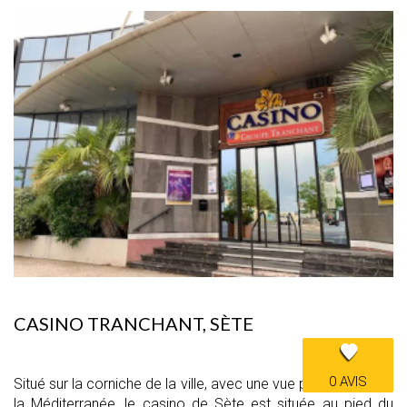
CASINO TRANCHANT, SÈTE
0 AVIS
Situé sur la corniche de la ville, avec une vue plongeante sur
la Méditerranée, le casino de Sète est située au pied du