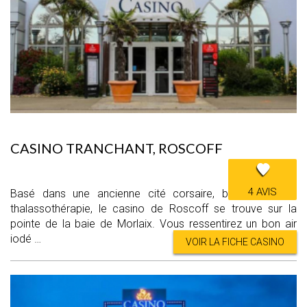
CASINO TRANCHANT, ROSCOFF
4 AVIS
Basé dans une ancienne cité corsaire, berceau de la
thalassothérapie, le casino de Roscoff se trouve sur la
pointe de la baie de Morlaix. Vous ressentirez un bon air
iodé …
VOIR LA FICHE CASINO