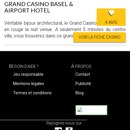
GRAND CASINO BASEL &
AIRPORT HOTEL
4 AVIS
Véritable bijoux architectural, le Grand Casino Basel se teint
en rouge la nuit venue. A seulement 5 minutes du centre
ville, vous trouverez dans ce grand bâtiment en cub …
VOIR LA FICHE CASINO
B
À
ESOIN D'AIDE ?
PROPOS
Jeu responsable
Contact
Mentions légales
Publicité
Termes et conditions
Blog
Rejoignez-nous sur :