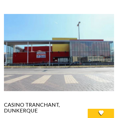
CASINO TRANCHANT,
DUNKERQUE