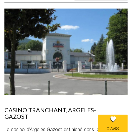
CASINO TRANCHANT, ARGELES-
GAZOST
0 AVIS
Le casino d'Argeles Gazost est niché dans les montagnes,