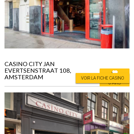
CASINO CITY JAN
EVERTSENSTRAAT 108,
AMSTERDAM
VOIR LA FICHE CASINO
0 AVIS