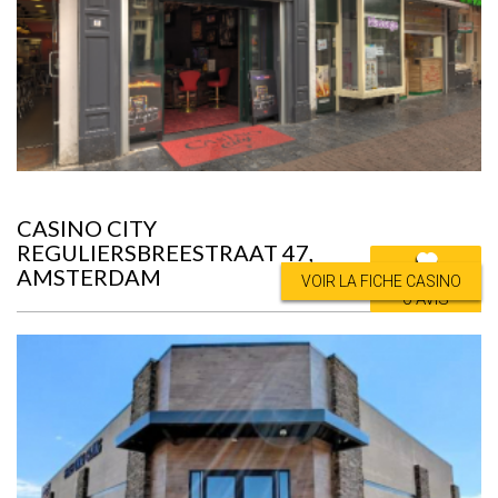
CASINO CITY
REGULIERSBREESTRAAT 47,
AMSTERDAM
VOIR LA FICHE CASINO
0 AVIS