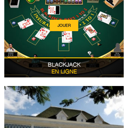
JOUER
BLACKJACK
EN LIGNE