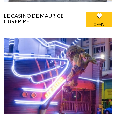
LE CASINO DE MAURICE
CUREPIPE
0 AVIS