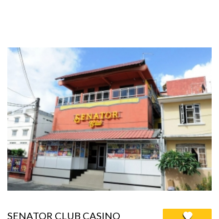
SENATOR CLUB CASINO