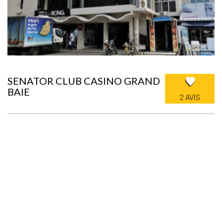
SENATOR CLUB CASINO GRAND
BAIE
2 AVIS