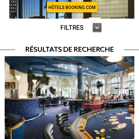
HÔTELS BOOKING.COM
FILTRES
RÉSULTATS DE RECHERCHE