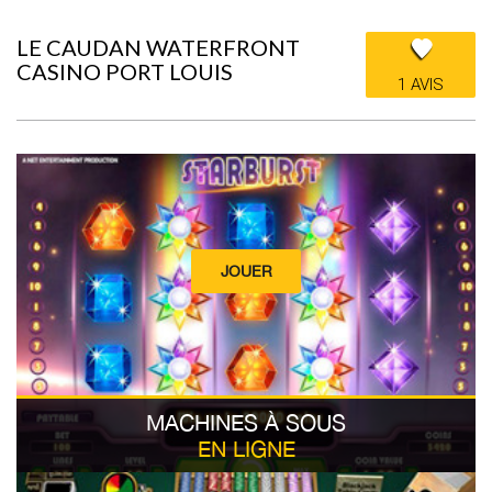
LE CAUDAN WATERFRONT
CASINO PORT LOUIS
1 AVIS
JOUER
MACHINES À SOUS
EN LIGNE