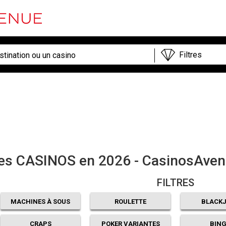
 les CASINOS en 2026 - CasinosAve
FILTRES
MACHINES À SOUS
ROULETTE
BLACK
CRAPS
POKER VARIANTES
BIN