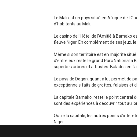
Le Mali est un pays situé en Afrique de l’Oue
d’habitants au Mali.
Le casino de l’Hôtel de l’Amitié à Bamako es
fleuve Niger. En complément de ses jeux, le
Même si son territoire est en majorité situ
d’entre eux reste le grand Parc National à B
superbes arbres et arbustes. Balades en fa
Le pays de Dogon, quant à lui, permet de pa
exceptionnels faits de grottes, falaises et
La capitale Bamako, reste le point central 
sont des expériences à découvrir tout au lo
Outre la capitale, les autres points d’intér
Niger.