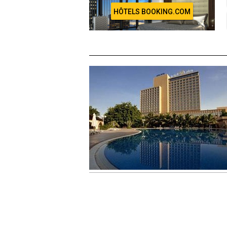
HÔTELS BOOKING.COM