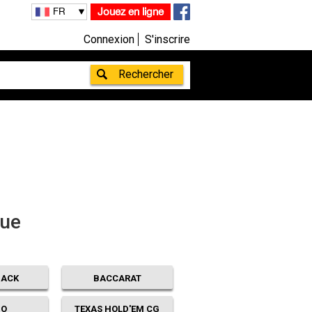
FR
Jouez en ligne
Connexion
S'inscrire
nue
JACK
BACCARAT
GO
TEXAS HOLD'EM CG