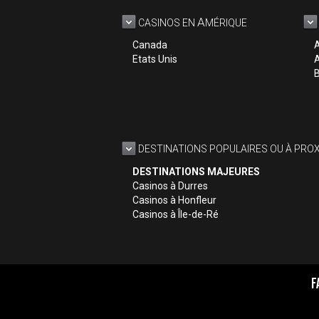
A
CASINOS EN
MÉRIQUE
Canada
Etats Unis
A
DESTINATIONS POPULAIRES OU À PROX
DESTINATIONS MAJEURES
Casinos à Durres
Casinos à Honfleur
Casinos à Île-de-Ré