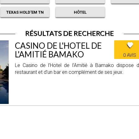
TEXAS HOLD'EM TN
HÔTEL
RÉSULTATS DE RECHERCHE
CASINO DE L'HOTEL DE
L'AMITIÉ BAMAKO
0 AVIS
Le Casino de l’Hotel de l’Amitié à Bamako dispose d
restaurant et d’un bar en complément de ses jeux.