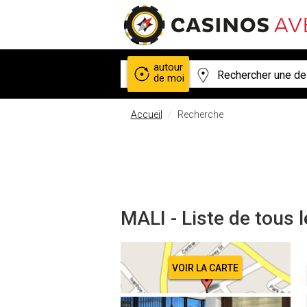
autour
de moi
Accueil
Recherche
MALI - Liste de tous
VOIR LA CARTE