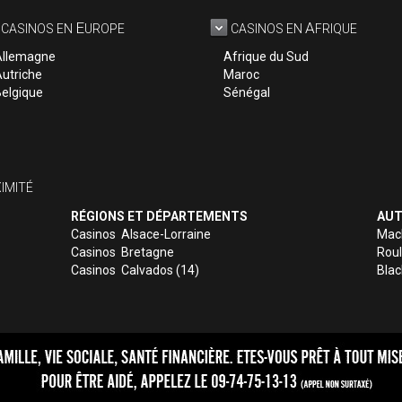
E
A
CASINOS EN
UROPE
CASINOS EN
FRIQUE
Allemagne
Afrique du Sud
utriche
Maroc
Belgique
Sénégal
IMITÉ
RÉGIONS ET DÉPARTEMENTS
AUT
Casinos Alsace-Lorraine
Mach
Casinos Bretagne
Roul
Casinos Calvados (14)
Blac