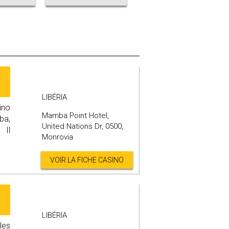
LIBÉRIA
ino
Mamba Point Hotel,
ba,
United Nations Dr,
0500,
 Il
Monrovia
VOIR LA FICHE CASINO
LIBÉRIA
les