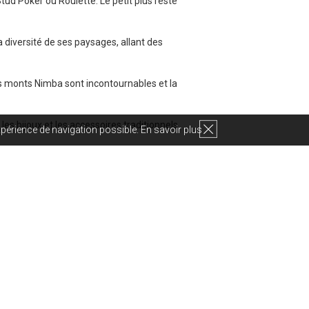
tud Poker ou Roulette. Le petit plus reste
 diversité de ses paysages, allant des
Les monts Nimba sont incontournables et la
les bijoux et les accessoires traditionnels
xpérience de navigation possible.
En savoir plus
A
O
CASINOS EN
SIE/
CÉANIE
Australie
Cambodge
Corée du Sud