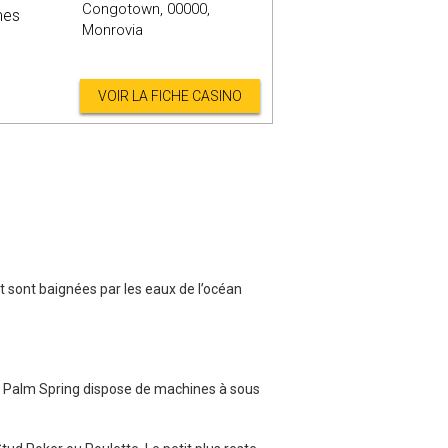
Congotown,
00000,
mes
Monrovia
VOIR LA FICHE CASINO
est sont baignées par les eaux de l’océan
ino Palm Spring dispose de machines à sous