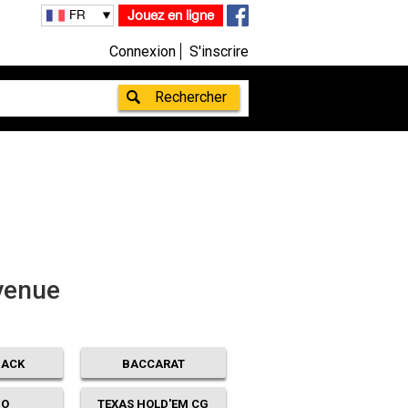
FR
Jouez en ligne
Connexion
S'inscrire
venue
JACK
BACCARAT
GO
TEXAS HOLD'EM CG