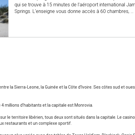
qui se trouve à 15 minutes de l'aéroport international Ja
Springs. L'enseigne vous donne accès à 60 chambres, …
 entre la Sierra-Leone, la Guinée et la Côte d’Ivoire. Ses côtes sud et ou
4 millions d’habitants et la capitale est Monrovia.
 le territoire libérien, tous deux sont situés dans la capitale. Le cas
ux restaurants et un complexe sportif.