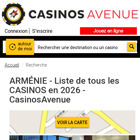
Connexion
S'inscrire
Jouez en ligne
autour
de moi
Accueil
Recherche
ARMÉNIE - Liste de tous les
CASINOS en 2026 -
CasinosAvenue
VOIR LA CARTE