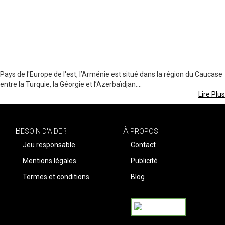
Pays de l'Europe de l'est, l’Arménie est situé dans la région du Caucase
entre la Turquie, la Géorgie et l’Azerbaïdjan.
...
Lire Plus
B
À
ESOIN D'AIDE ?
PROPOS
Jeu responsable
Contact
Mentions légales
Publicité
Termes et conditions
Blog