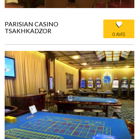
PARISIAN CASINO
TSAKHKADZOR
0 AVIS