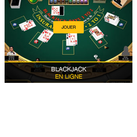
JOUER
BLACKJACK
EN LIGNE