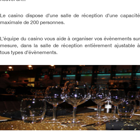
Le casino dispose d’une salle de réception d’une capacité
maximale de 200 personnes.
L’équipe du casino vous aide à organiser vos évènements sur
mesure, dans la salle de réception entièrement ajustable à
tous types d’évènements.