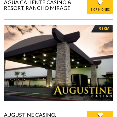
AGUA CALIENTE CASINO &
RESORT, RANCHO MIRAGE
1 OPINIÓNES
91KM
AUGUSTINE CASINO,