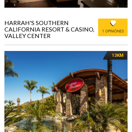
HARRAH'S SOUTHERN
CALIFORNIA RESORT & CASINO,
1 OPINIÓNES
VALLEY CENTER
13KM