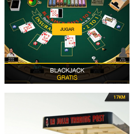
JUGAR
BLACKJACK
GRATIS
17KM