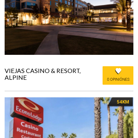
VIEJAS CASINO & RESORT,
ALPINE
0 OPINIÓNES
54KM