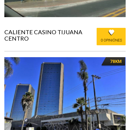
CALIENTE CASINO TIJUANA
CENTRO
0 OPINIÓNES
78KM