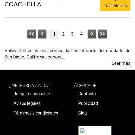
COACHELLA
0 OPINIÓNES
1
2
3
4
Valley Center es una comunidad en el norte del condado de
San Diego, California, conoci
...
Leer más
N
A
¿
ECESSITA AYUDA?
CERCA DE
Juego responsable
Contacto
Avisos legales
Publicidad
Términos y condiciones
Blog