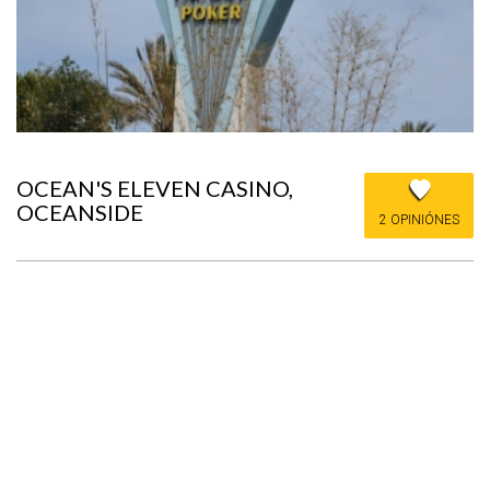
OCEAN'S ELEVEN CASINO,
OCEANSIDE
2 OPINIÓNES