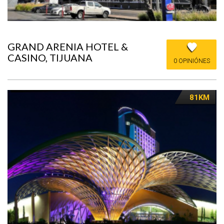
GRAND ARENIA HOTEL &
CASINO, TIJUANA
0 OPINIÓNES
81KM