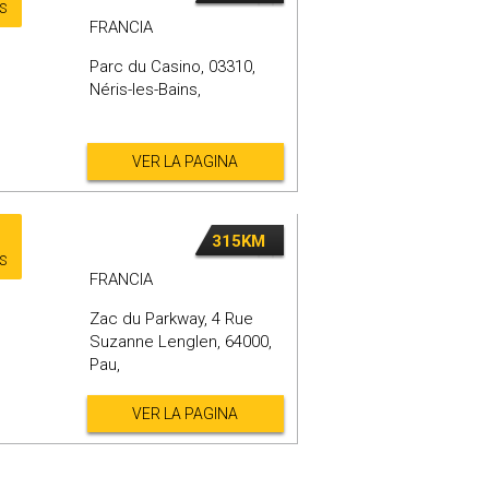
S
FRANCIA
Parc du Casino,
03310,
Néris-les-Bains,
VER LA PAGINA
315KM
S
FRANCIA
Zac du Parkway, 4 Rue
Suzanne Lenglen,
64000,
Pau,
VER LA PAGINA