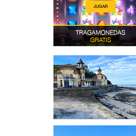
JUGAR
TRAGAMONEDAS
GRATIS