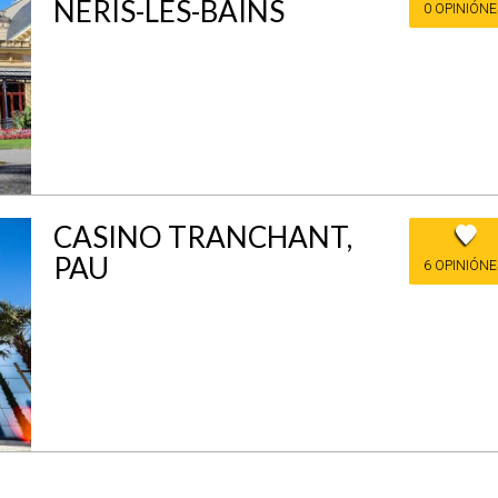
NERIS-LES-BAINS
0 OPINIÓNE
CASINO TRANCHANT,
PAU
6 OPINIÓNE