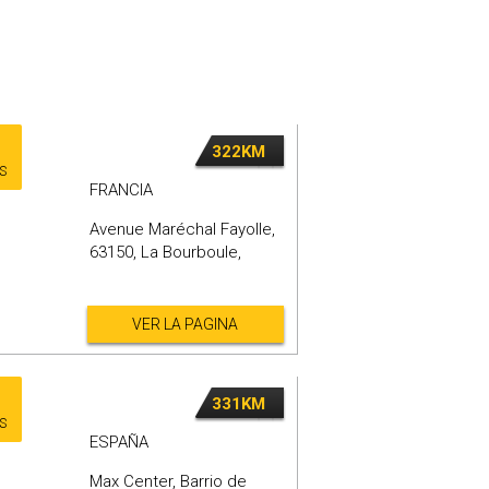
322KM
S
FRANCIA
Avenue Maréchal Fayolle,
63150,
La Bourboule,
VER LA PAGINA
331KM
S
ESPAÑA
Max Center, Barrio de