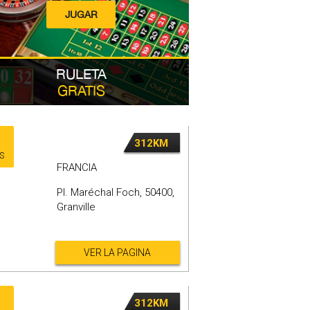
JUGAR
RULETA
GRATIS
312KM
S
FRANCIA
Pl. Maréchal Foch,
50400,
Granville
VER LA PAGINA
312KM