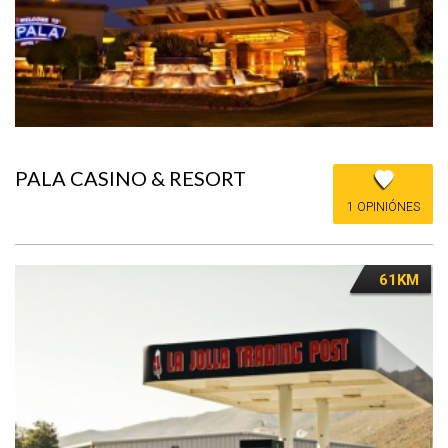
PALA CASINO & RESORT
1 OPINIÓNES
61KM