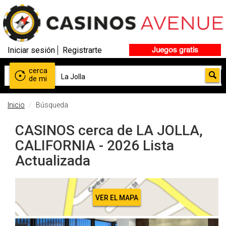
Iniciar sesión
Registrarte
Juegos gratis
cerca
de mi
Inicio
Búsqueda
CASINOS cerca de LA JOLLA,
CALIFORNIA - 2026 Lista
Actualizada
VER EL MAPA