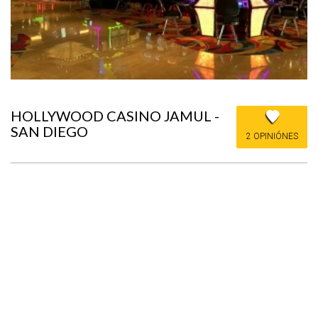
HOLLYWOOD CASINO JAMUL -
SAN DIEGO
2 OPINIÓNES