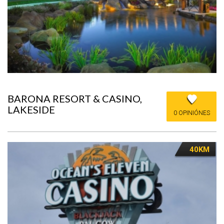
BARONA RESORT & CASINO,
LAKESIDE
0 OPINIÓNES
40KM