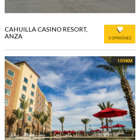
CAHUILLA CASINO RESORT,
ANZA
0 OPINIÓNES
109KM