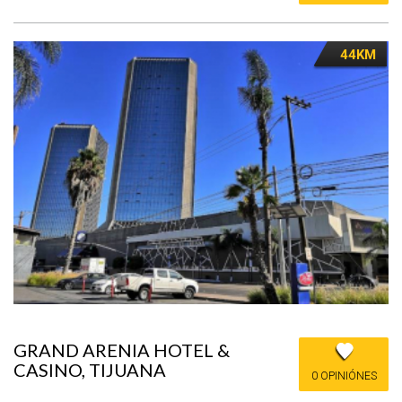
44KM
GRAND ARENIA HOTEL &
CASINO, TIJUANA
0 OPINIÓNES