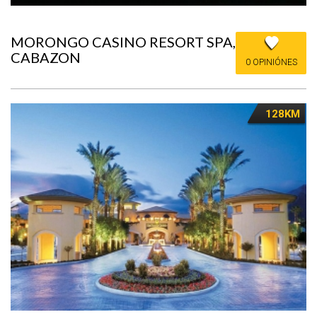
MORONGO CASINO RESORT SPA,
CABAZON
0 OPINIÓNES
128KM