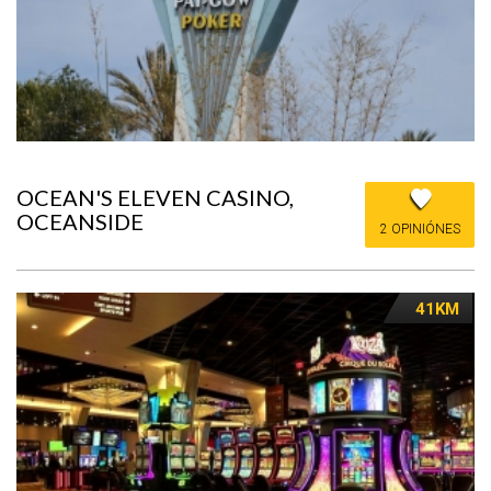
OCEAN'S ELEVEN CASINO,
OCEANSIDE
2 OPINIÓNES
41KM