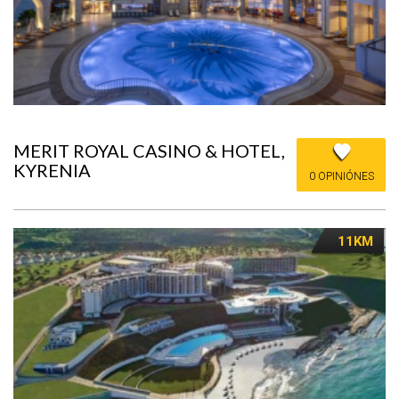
MERIT ROYAL CASINO & HOTEL,
KYRENIA
0 OPINIÓNES
11KM