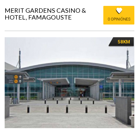
MERIT GARDENS CASINO &
HOTEL, FAMAGOUSTE
0 OPINIÓNES
58KM