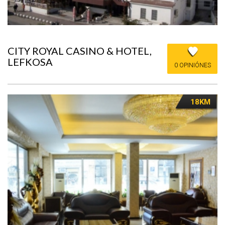
CITY ROYAL CASINO & HOTEL,
LEFKOSA
0 OPINIÓNES
18KM