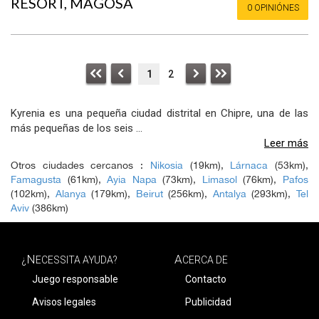
RESORT, MAGOSA
0 OPINIÓNES
1
2
Kyrenia es una pequeña ciudad distrital en Chipre, una de las
más pequeñas de los seis
...
Leer más
Otros ciudades cercanos :
Nikosia
(19km),
Lárnaca
(53km),
Famagusta
(61km),
Ayia Napa
(73km),
Limasol
(76km),
Pafos
(102km),
Alanya
(179km),
Beirut
(256km),
Antalya
(293km),
Tel
Aviv
(386km)
N
A
¿
ECESSITA AYUDA?
CERCA DE
Juego responsable
Contacto
Avisos legales
Publicidad