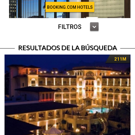
BOOKING.COM HOTELS
FILTROS
RESULTADOS DE LA BÚSQUEDA
211M