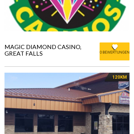
MAGIC DIAMOND CASINO,
GREAT FALLS
0 BEWERTUNGEN
120KM