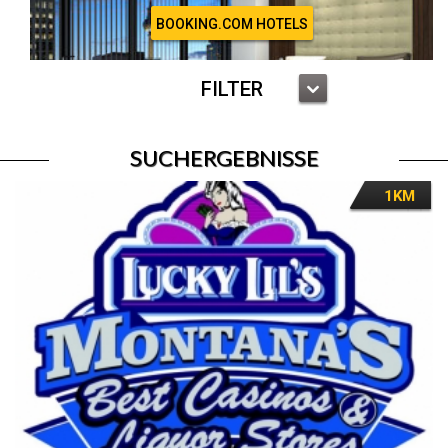
BOOKING.COM HOTELS
FILTER
SUCHERGEBNISSE
1KM