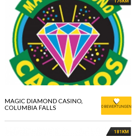
176KM
MAGIC DIAMOND CASINO,
COLUMBIA FALLS
0 BEWERTUNGEN
181KM