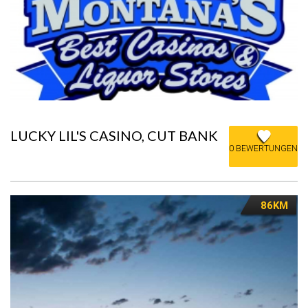
LUCKY LIL'S CASINO, CUT BANK
0 BEWERTUNGEN
86KM