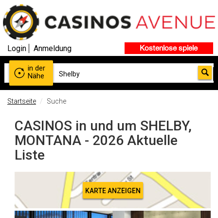
Login
Anmeldung
Kostenlose spiele
in der
Nähe
Startseite
Suche
CASINOS in und um SHELBY,
MONTANA - 2026 Aktuelle
Liste
KARTE ANZEIGEN