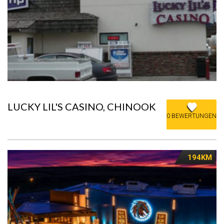
LUCKY LIL'S CASINO, CHINOOK
0 BEWERTUNGEN
194KM