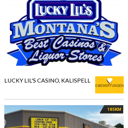
LUCKY LIL'S CASINO, KALISPELL
0 BEWERTUNGEN
185KM