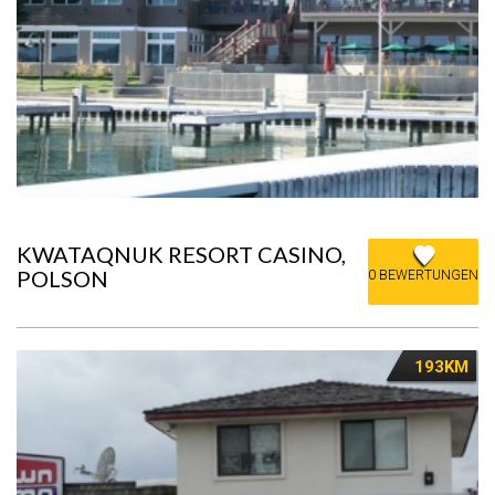
KWATAQNUK RESORT CASINO,
POLSON
0 BEWERTUNGEN
193KM