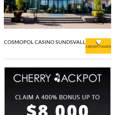
COSMOPOL CASINO SUNDSVALL
0 BEWERTUNGEN