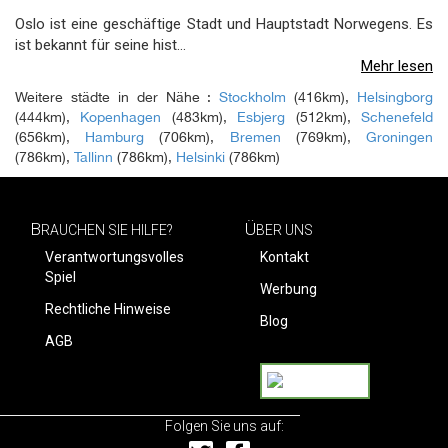
Oslo ist eine geschäftige Stadt und Hauptstadt Norwegens. Es
ist bekannt für seine hist
...
Mehr lesen
Weitere städte in der Nähe :
Stockholm
(416km),
Helsingborg
(444km),
Kopenhagen
(483km),
Esbjerg
(512km),
Schenefeld
(656km),
Hamburg
(706km),
Bremen
(769km),
Groningen
(786km),
Tallinn
(786km),
Helsinki
(786km)
B
Ü
RAUCHEN SIE HILFE?
BER UNS
Verantwortungsvolles
Kontakt
Spiel
Werbung
Rechtliche Hinweise
Blog
AGB
Folgen Sie uns auf: