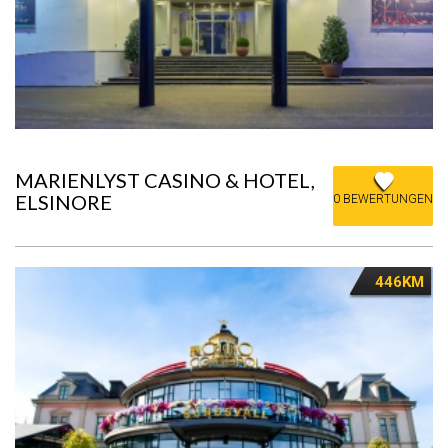
MARIENLYST CASINO & HOTEL,
ELSINORE
0 BEWERTUNGEN
446KM