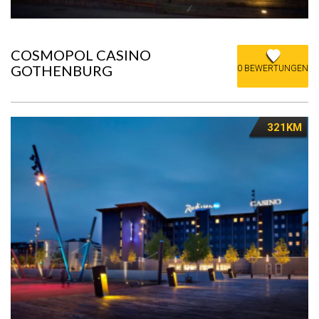
COSMOPOL CASINO
GOTHENBURG
0 BEWERTUNGEN
321KM