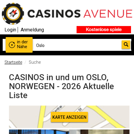
Login
Anmeldung
Kostenlose spiele
in der
Nähe
Startseite
Suche
CASINOS in und um OSLO,
NORWEGEN - 2026 Aktuelle
Liste
KARTE ANZEIGEN