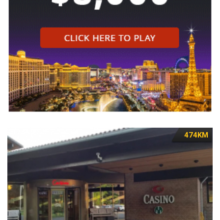
474KM