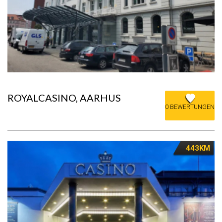
ROYALCASINO, AARHUS
0 BEWERTUNGEN
443KM