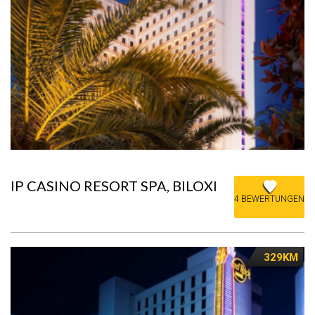
IP CASINO RESORT SPA, BILOXI
4 BEWERTUNGEN
329KM