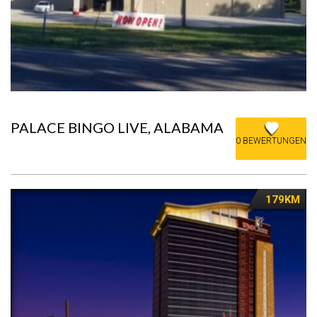
PALACE BINGO LIVE, ALABAMA
0 BEWERTUNGEN
179KM