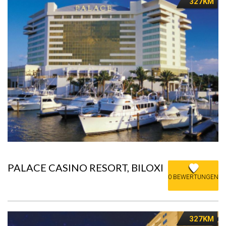
327KM
PALACE CASINO RESORT, BILOXI
0 BEWERTUNGEN
327KM