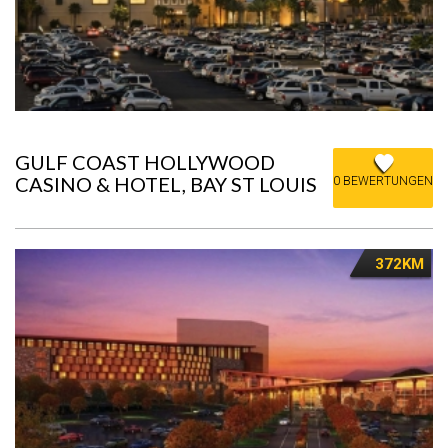
GULF COAST HOLLYWOOD
CASINO & HOTEL, BAY ST LOUIS
0 BEWERTUNGEN
372KM