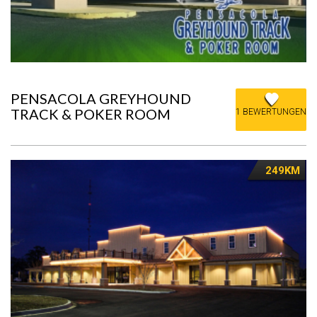
PENSACOLA GREYHOUND
TRACK & POKER ROOM
1 BEWERTUNGEN
249KM