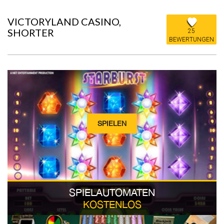
VICTORYLAND CASINO,
SHORTER
25
BEWERTUNGEN
SPIELEN
SPIELAUTOMATEN
KOSTENLOS