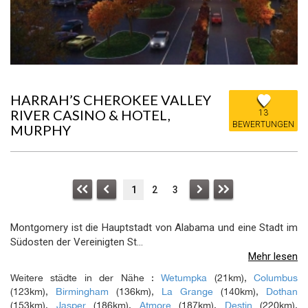
HARRAH’S CHEROKEE VALLEY
RIVER CASINO & HOTEL,
13
BEWERTUNGEN
MURPHY
1
2
3
Montgomery ist die Hauptstadt von Alabama und eine Stadt im
Südosten der Vereinigten St
...
Mehr lesen
Weitere städte in der Nähe :
Wetumpka
(21km),
Columbus
(123km),
Birmingham
(136km),
La Grange
(140km),
Dothan
(153km),
Jasper
(186km),
Atmore
(187km),
Destin
(220km),