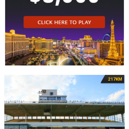
217KM