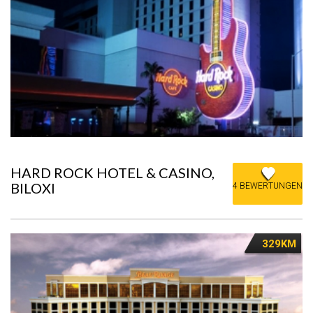
HARD ROCK HOTEL & CASINO,
BILOXI
4 BEWERTUNGEN
329KM