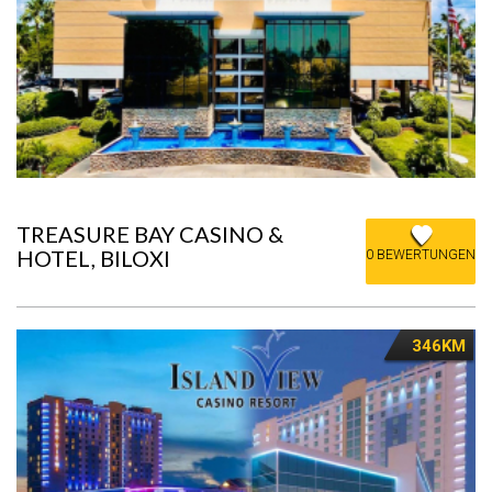
TREASURE BAY CASINO &
HOTEL, BILOXI
0 BEWERTUNGEN
346KM