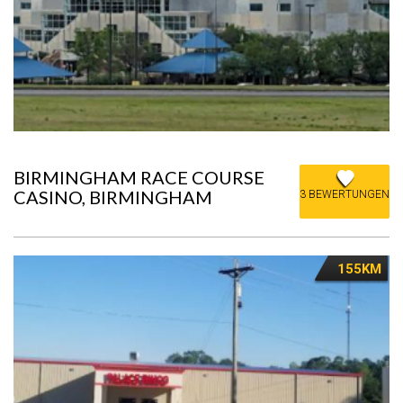
BIRMINGHAM RACE COURSE
CASINO, BIRMINGHAM
3 BEWERTUNGEN
155KM