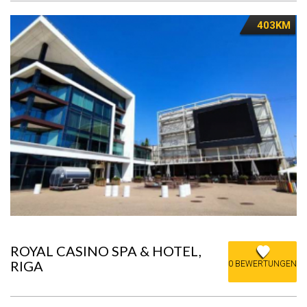
403KM
ROYAL CASINO SPA & HOTEL,
RIGA
0 BEWERTUNGEN