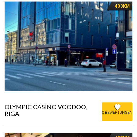
403KM
OLYMPIC CASINO VOODOO,
RIGA
0 BEWERTUNGEN