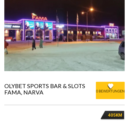
OLYBET SPORTS BAR & SLOTS
FAMA, NARVA
0 BEWERTUNGEN
405KM