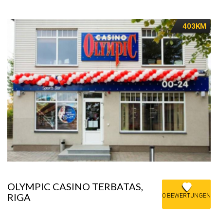
403KM
OLYMPIC CASINO TERBATAS,
RIGA
0 BEWERTUNGEN