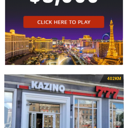
402KM