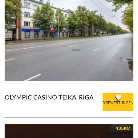
OLYMPIC CASINO TEIKA, RIGA
0 BEWERTUNGEN
405KM