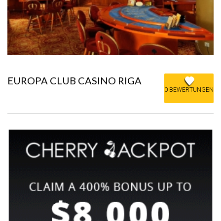
EUROPA CLUB CASINO RIGA
0 BEWERTUNGEN