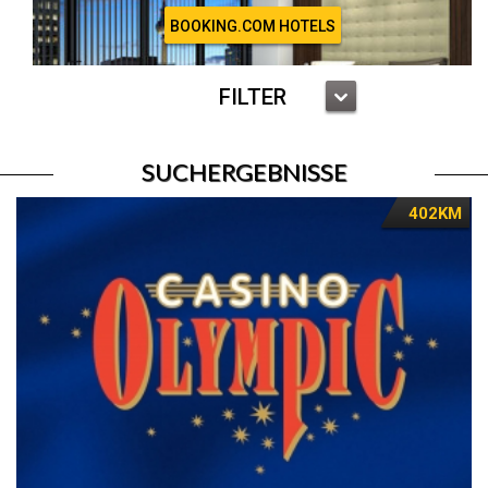
BOOKING.COM HOTELS
FILTER
SUCHERGEBNISSE
402KM