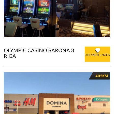
OLYMPIC CASINO BARONA 3
RIGA
0 BEWERTUNGEN
402KM