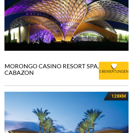
MORONGO CASINO RESORT SPA,
CABAZON
0 BEWERTUNGEN
128KM