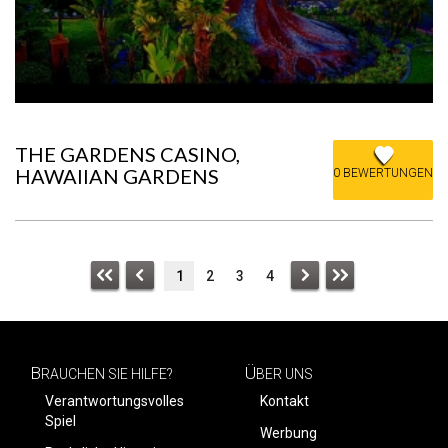
THE GARDENS CASINO,
HAWAIIAN GARDENS
0 BEWERTUNGEN
1
2
3
4
B
Ü
RAUCHEN SIE HILFE?
BER UNS
Verantwortungsvolles
Kontakt
Spiel
Werbung