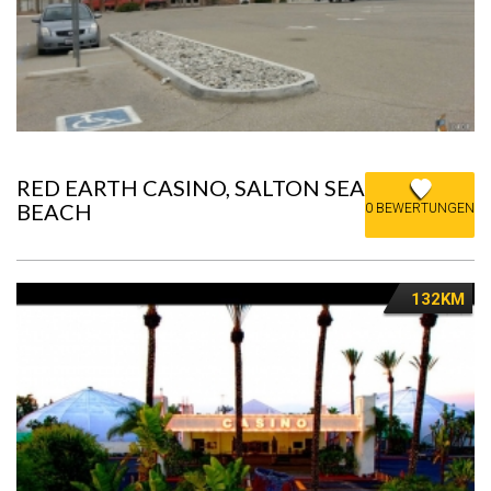
RED EARTH CASINO, SALTON SEA
BEACH
0 BEWERTUNGEN
132KM