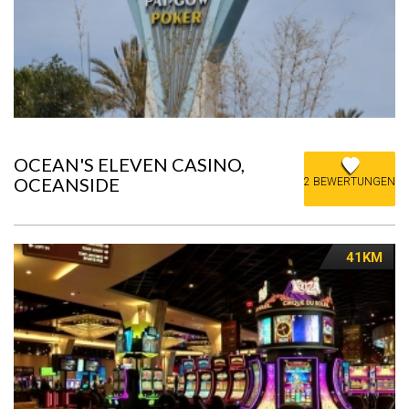
OCEAN'S ELEVEN CASINO,
OCEANSIDE
2 BEWERTUNGEN
41KM