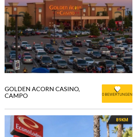
GOLDEN ACORN CASINO,
CAMPO
0 BEWERTUNGEN
89KM