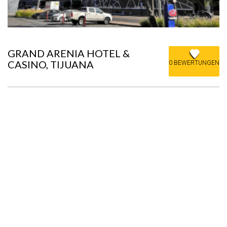
GRAND ARENIA HOTEL &
CASINO, TIJUANA
0 BEWERTUNGEN