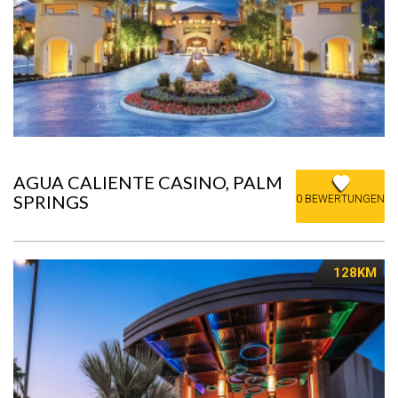
AGUA CALIENTE CASINO, PALM
SPRINGS
0 BEWERTUNGEN
128KM