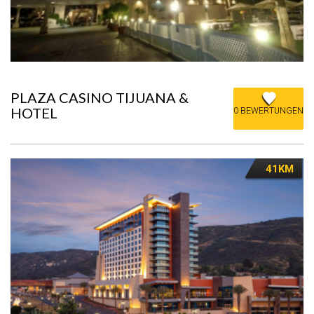
PLAZA CASINO TIJUANA &
HOTEL
0 BEWERTUNGEN
41KM