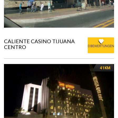
CALIENTE CASINO TIJUANA
CENTRO
0 BEWERTUNGEN
41KM