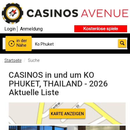
Login
Anmeldung
Kostenlose spiele
in der
Nähe
Startseite
Suche
CASINOS in und um KO
PHUKET, THAILAND - 2026
Aktuelle Liste
KARTE ANZEIGEN