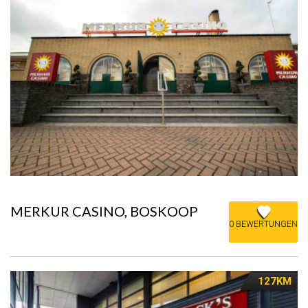
MERKUR CASINO, BOSKOOP
0 BEWERTUNGEN
127KM