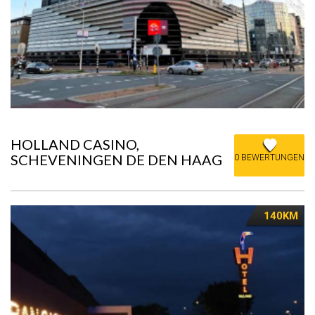
HOLLAND CASINO,
SCHEVENINGEN DE DEN HAAG
0 BEWERTUNGEN
140KM