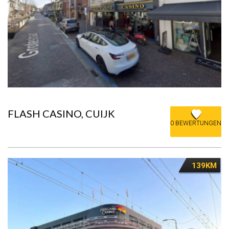
FLASH CASINO, CUIJK
0 BEWERTUNGEN
139KM