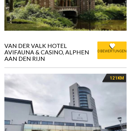
VAN DER VALK HOTEL
AVIFAUNA & CASINO, ALPHEN
0 BEWERTUNGEN
AAN DEN RIJN
121KM