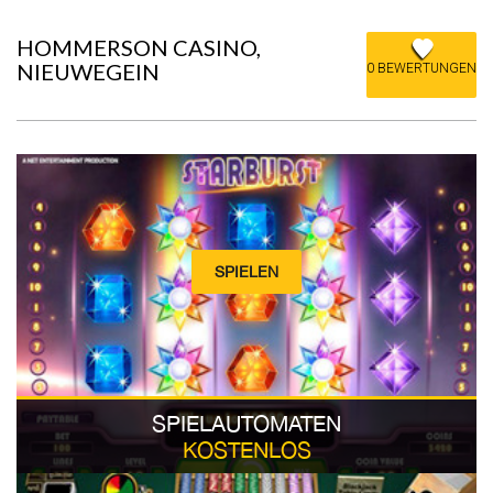
HOMMERSON CASINO,
NIEUWEGEIN
0 BEWERTUNGEN
SPIELEN
SPIELAUTOMATEN
KOSTENLOS