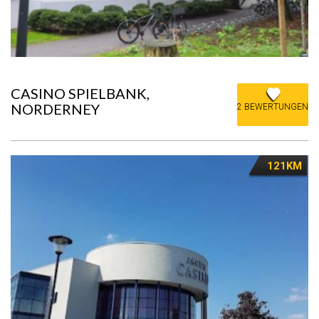
CASINO SPIELBANK,
NORDERNEY
2 BEWERTUNGEN
121KM