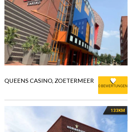
QUEENS CASINO, ZOETERMEER
0 BEWERTUNGEN
133KM