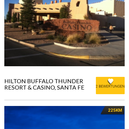
HILTON BUFFALO THUNDER
RESORT & CASINO, SANTA FE
2 BEWERTUNGEN
225KM