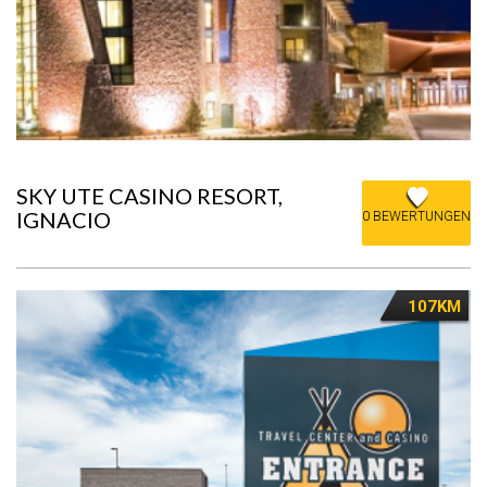
SKY UTE CASINO RESORT,
IGNACIO
0 BEWERTUNGEN
107KM