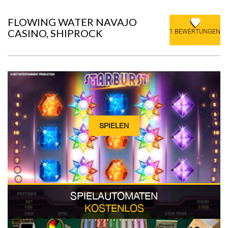
FLOWING WATER NAVAJO
CASINO, SHIPROCK
1 BEWERTUNGEN
SPIELEN
SPIELAUTOMATEN
KOSTENLOS