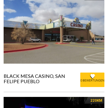
BLACK MESA CASINO, SAN
FELIPE PUEBLO
0 BEWERTUNGEN
220KM