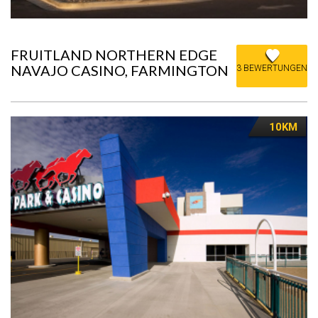
FRUITLAND NORTHERN EDGE
NAVAJO CASINO, FARMINGTON
3 BEWERTUNGEN
10KM