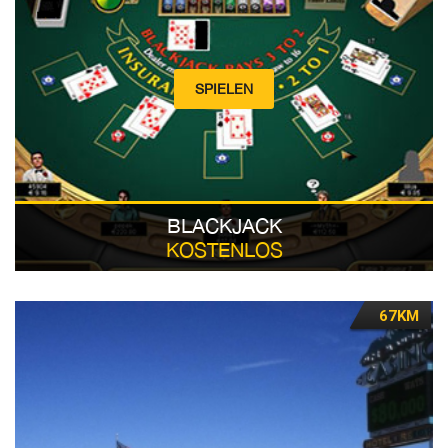
SPIELEN
BLACKJACK
KOSTENLOS
67KM