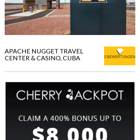
APACHE NUGGET TRAVEL
CENTER & CASINO, CUBA
0 BEWERTUNGEN