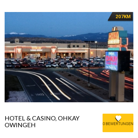
207KM
HOTEL & CASINO, OHKAY
OWINGEH
0 BEWERTUNGEN