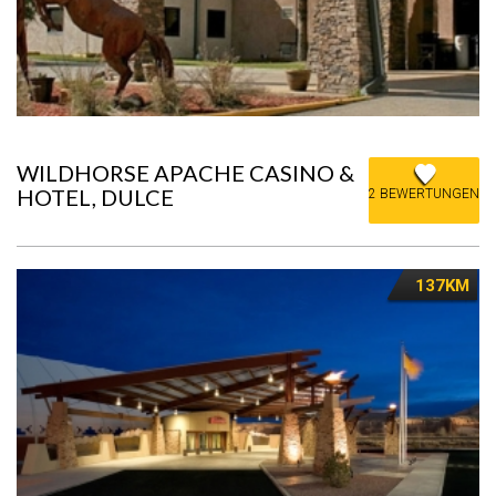
WILDHORSE APACHE CASINO &
HOTEL, DULCE
2 BEWERTUNGEN
137KM