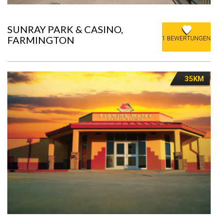
SUNRAY PARK & CASINO,
FARMINGTON
1 BEWERTUNGEN
35KM