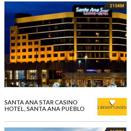
215KM
SANTA ANA STAR CASINO
HOTEL, SANTA ANA PUEBLO
2 BEWERTUNGEN