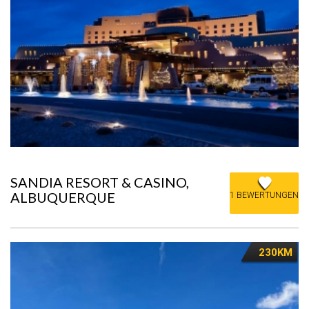
SANDIA RESORT & CASINO,
ALBUQUERQUE
1 BEWERTUNGEN
230KM