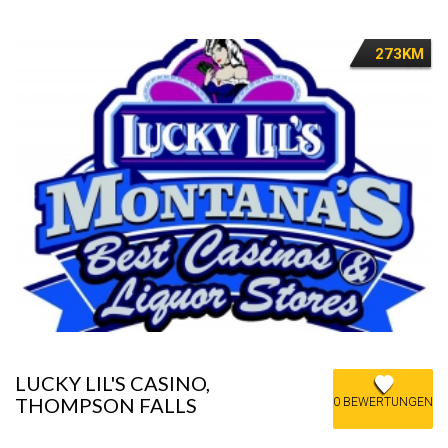
273KM
LUCKY LIL'S CASINO,
THOMPSON FALLS
0 BEWERTUNGEN