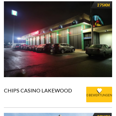
275KM
CHIPS CASINO LAKEWOOD
0 BEWERTUNGEN