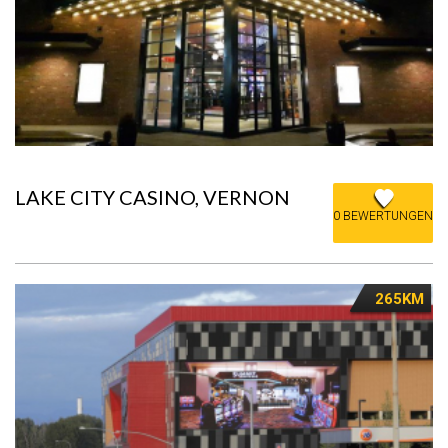
LAKE CITY CASINO, VERNON
0 BEWERTUNGEN
265KM