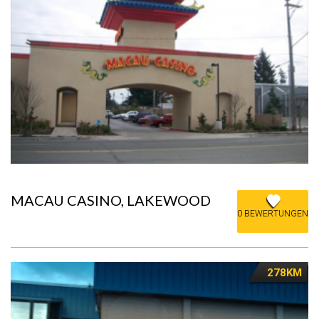
MACAU CASINO, LAKEWOOD
0 BEWERTUNGEN
278KM