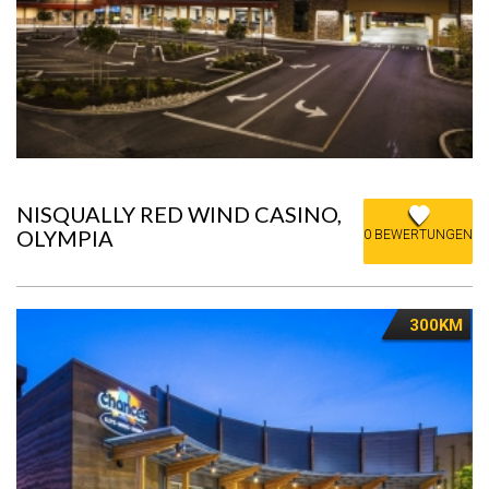
NISQUALLY RED WIND CASINO,
OLYMPIA
0 BEWERTUNGEN
300KM