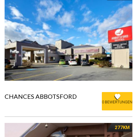
CHANCES ABBOTSFORD
0 BEWERTUNGEN
277KM