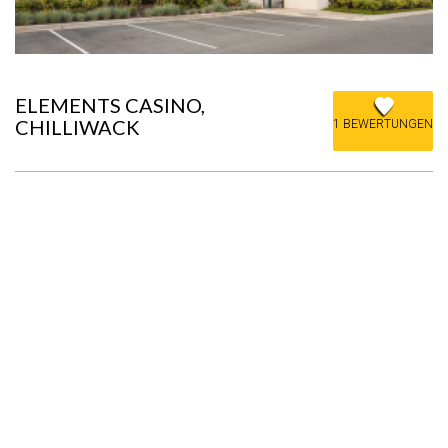
ELEMENTS CASINO,
CHILLIWACK
1 BEWERTUNGEN