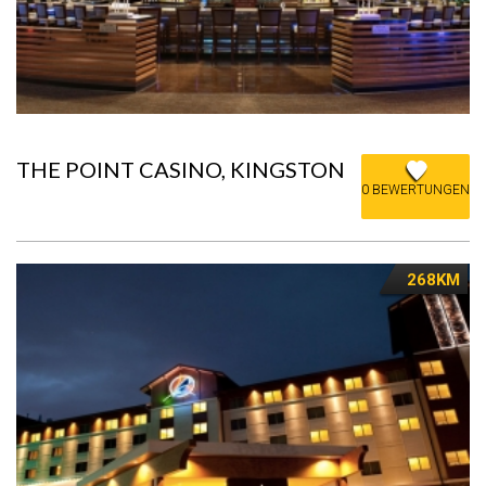
THE POINT CASINO, KINGSTON
0 BEWERTUNGEN
268KM