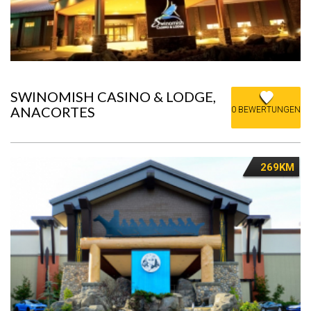
SWINOMISH CASINO & LODGE,
ANACORTES
0 BEWERTUNGEN
269KM