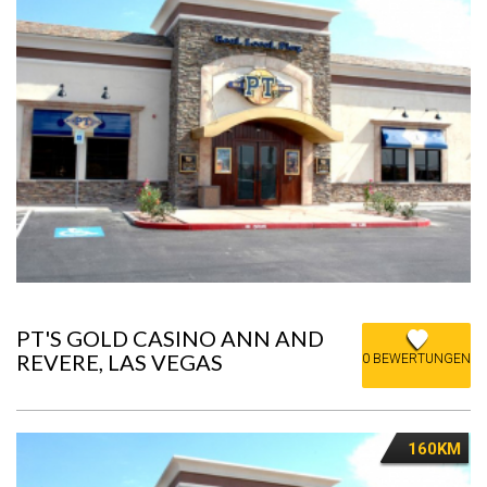
PT'S GOLD CASINO ANN AND
REVERE, LAS VEGAS
0 BEWERTUNGEN
160KM