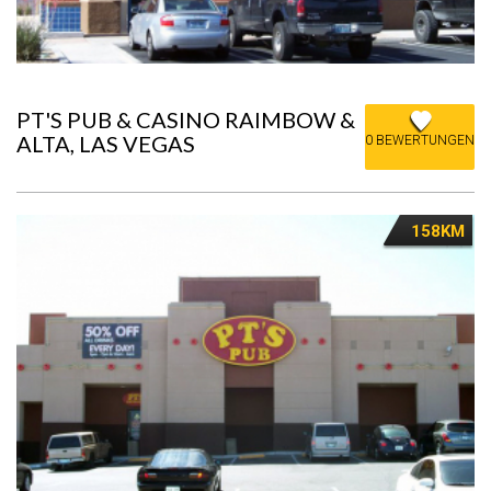
PT'S PUB & CASINO RAIMBOW &
ALTA, LAS VEGAS
0 BEWERTUNGEN
158KM