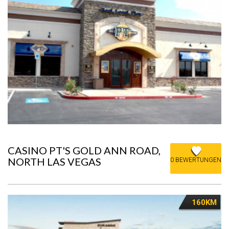
CASINO PT'S GOLD ANN ROAD,
NORTH LAS VEGAS
0 BEWERTUNGEN
160KM