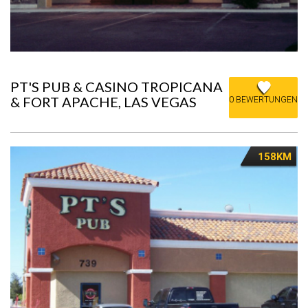
PT'S PUB & CASINO TROPICANA
& FORT APACHE, LAS VEGAS
0 BEWERTUNGEN
158KM