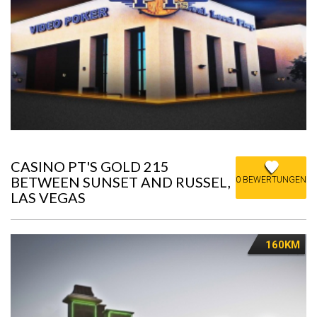
CASINO PT'S GOLD 215
BETWEEN SUNSET AND RUSSEL,
0 BEWERTUNGEN
LAS VEGAS
160KM