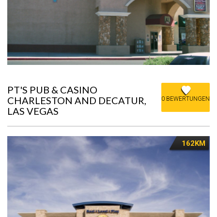
PT'S PUB & CASINO
CHARLESTON AND DECATUR,
0 BEWERTUNGEN
LAS VEGAS
162KM