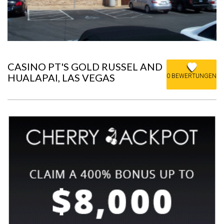
CASINO PT'S GOLD RUSSEL AND
HUALAPAI, LAS VEGAS
0 BEWERTUNGEN