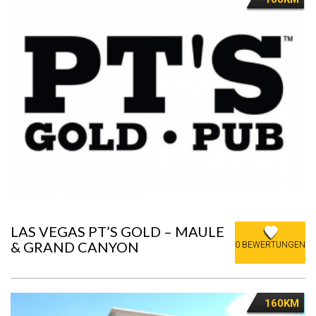
LAS VEGAS PT’S GOLD – MAULE
& GRAND CANYON
0 BEWERTUNGEN
160KM