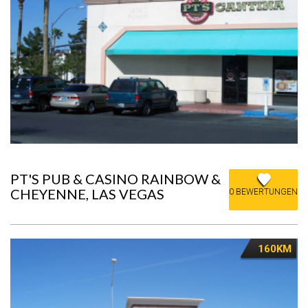
PT'S PUB & CASINO RAINBOW &
CHEYENNE, LAS VEGAS
0 BEWERTUNGEN
160KM