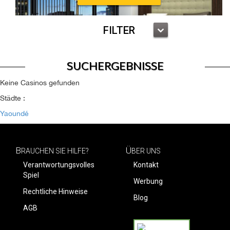
FILTER
SUCHERGEBNISSE
Keine Casinos gefunden
Städte :
Yaoundé
B
Ü
RAUCHEN SIE HILFE?
BER UNS
Verantwortungsvolles
Kontakt
Spiel
Werbung
Rechtliche Hinweise
Blog
AGB