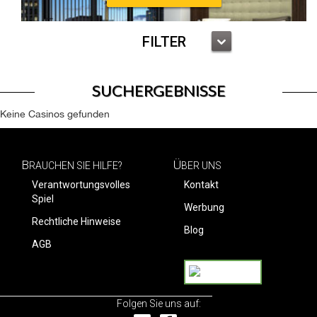
FILTER
SUCHERGEBNISSE
Keine Casinos gefunden
B
Ü
RAUCHEN SIE HILFE?
BER UNS
Verantwortungsvolles
Kontakt
Spiel
Werbung
Rechtliche Hinweise
Blog
AGB
Folgen Sie uns auf: