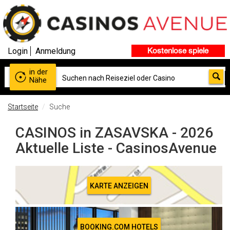
Login
Anmeldung
Kostenlose spiele
in der
Nähe
Startseite
Suche
CASINOS in ZASAVSKA - 2026
Aktuelle Liste - CasinosAvenue
KARTE ANZEIGEN
BOOKING.COM HOTELS