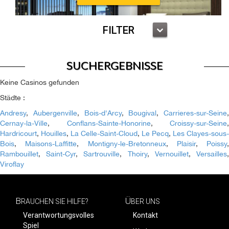
FILTER
SUCHERGEBNISSE
Keine Casinos gefunden
Städte :
Andresy
,
Aubergenville
,
Bois-d'Arcy
,
Bougival
,
Carrieres-sur-Seine
,
Cernay-la-Ville
,
Conflans-Sainte-Honorine
,
Croissy-sur-Seine
,
Hardricourt
,
Houilles
,
La Celle-Saint-Cloud
,
Le Pecq
,
Les Clayes-sous-
Bois
,
Maisons-Laffitte
,
Montigny-le-Bretonneux
,
Plaisir
,
Poissy
,
Rambouillet
,
Saint-Cyr
,
Sartrouville
,
Thoiry
,
Vernouillet
,
Versailles
Viroflay
B
Ü
RAUCHEN SIE HILFE?
BER UNS
Verantwortungsvolles
Kontakt
Spiel