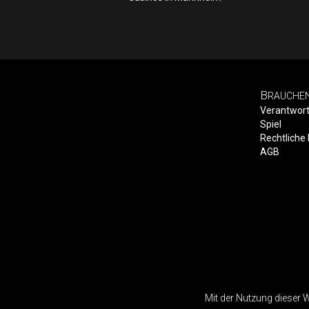
B
RAUCHEN 
Verantwort
Spiel
Rechtliche
AGB
Mit der Nutzung dieser