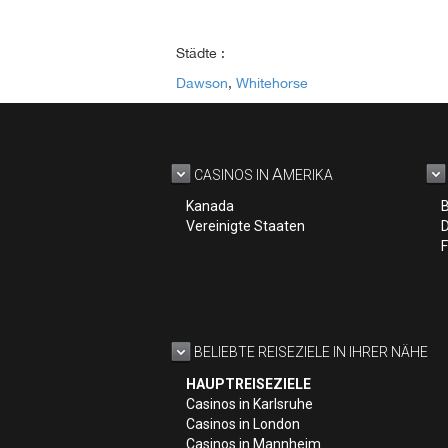
Städte :
Dawson
,
Whitehorse
A
CASINOS IN
MERIKA
Kanada
B
Vereinigte Staaten
F
BELIEBTE REISEZIELE IN IHRER NÄHE
HAUPTREISEZIELE
Casinos in Karlsruhe
Casinos in London
Casinos in Mannheim