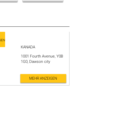
GEN
KANADA
1001 Fourth Avenue,
Y0B
1G0,
Dawson city
MEHR ANZEIGEN