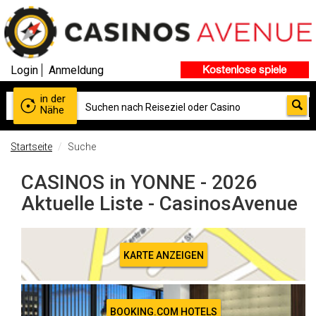
Login
Anmeldung
Kostenlose spiele
in der
Nähe
Startseite
Suche
CASINOS in YONNE - 2026
Aktuelle Liste - CasinosAvenue
KARTE ANZEIGEN
BOOKING.COM HOTELS