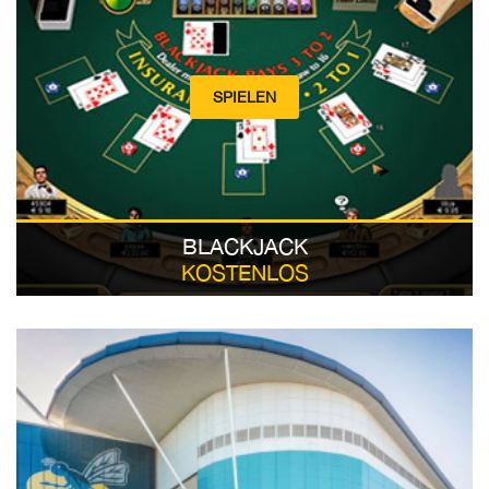
SPIELEN
BLACKJACK
KOSTENLOS