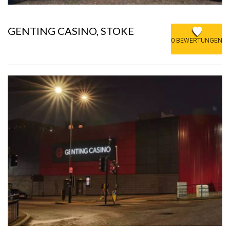
GENTING CASINO, STOKE
0 BEWERTUNGEN