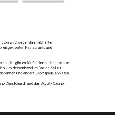
ington wird wegen ihrer lebhaften
, preisgekrönten Restaurants und
ino gibt, gibt es für Glücksspielbegeisterte
en, um Nervenkitzel im Casino-Stil zu
rderennen und andere Sportspiele anbieten.
ino Christchurch und das Skycity Casino.