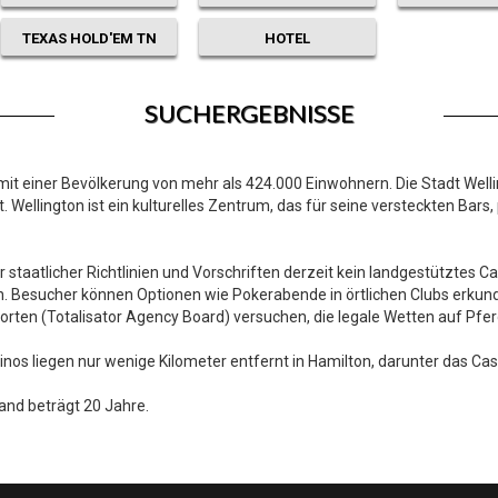
TEXAS HOLD'EM TN
HOTEL
SUCHERGEBNISSE
mit einer Bevölkerung von mehr als 424.000 Einwohnern. Die Stadt Well
Wellington ist ein kulturelles Zentrum, das für seine versteckten Bars
staatlicher Richtlinien und Vorschriften derzeit kein landgestütztes Cas
. Besucher können Optionen wie Pokerabende in örtlichen Clubs erkund
orten (Totalisator Agency Board) versuchen, die legale Wetten auf Pfe
os liegen nur wenige Kilometer entfernt in Hamilton, darunter das Cas
land beträgt 20 Jahre.