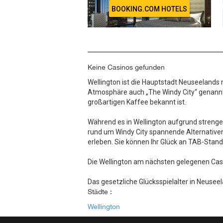
BOOKING.COM HOTELS
Keine Casinos gefunden
Wellington ist die Hauptstadt Neuseelands 
Atmosphäre auch „The Windy City“ genannt. 
großartigen Kaffee bekannt ist.
Während es in Wellington aufgrund strenger 
rund um Windy City spannende Alternativen
erleben. Sie können Ihr Glück an TAB-Stand
Die Wellington am nächsten gelegenen Casin
Das gesetzliche Glücksspielalter in Neusee
Städte :
Wellington