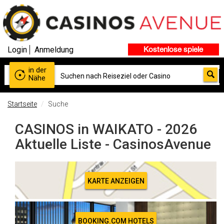
Login
Anmeldung
Kostenlose spiele
in der
Nähe
Startseite
Suche
CASINOS in WAIKATO - 2026
Aktuelle Liste - CasinosAvenue
KARTE ANZEIGEN
BOOKING.COM HOTELS