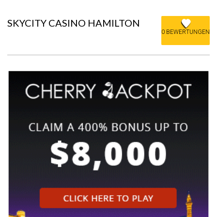
SKYCITY CASINO HAMILTON
0 BEWERTUNGEN