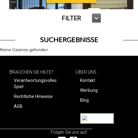
FILTER
SUCHERGEBNISSE
Keine Casinos gefunden
B
Ü
RAUCHEN SIE HILFE?
BER UNS
Verantwortungsvolles
Kontakt
Spiel
Werbung
Rechtliche Hinweise
Blog
AGB
Folgen Sie uns auf: