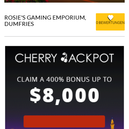
ROSIE'S GAMING EMPORIUM,
DUMFRIES
0 BEWERTUNGEN