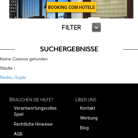
BOOKING.COM HOTELS
FILTER
SUCHERGEBNISSE
Keine Casinos gefunden
Städte :
Nador
,
Oujda
B
Ü
RAUCHEN SIE HILFE?
BER UNS
Verantwortungsvolles
Kontakt
Spiel
Werbung
Rechtliche Hinweise
Blog
AGB