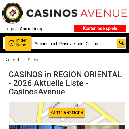
Login
Anmeldung
Kostenlose spiele
in der
Nähe
Startseite
Suche
CASINOS in REGION ORIENTAL
- 2026 Aktuelle Liste -
CasinosAvenue
KARTE ANZEIGEN