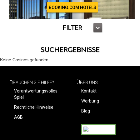
BOOKING.COM HOTELS
FILTER
SUCHERGEBNISSE
Keine Casinos gefunden
B
Ü
RAUCHEN SIE HILFE?
BER UNS
Verantwortungsvolles
Kontakt
Spiel
Werbung
Rechtliche Hinweise
Blog
AGB