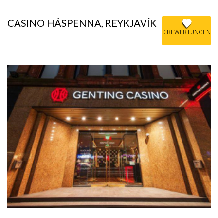
CASINO HÁSPENNA, REYKJAVÍK
0 BEWERTUNGEN