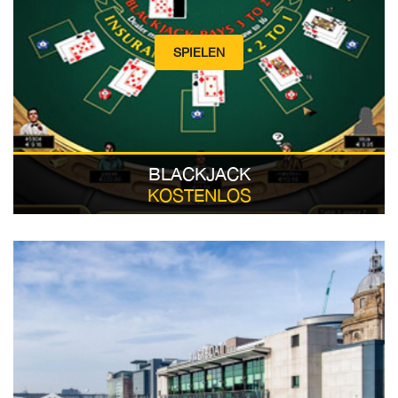
SPIELEN
BLACKJACK
KOSTENLOS