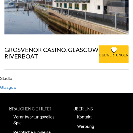
GROSVENOR CASINO, GLASGOW
RIVERBOAT
0 BEWERTUNGEN
Städte :
Glasgow
B
Ü
RAUCHEN SIE HILFE?
BER UNS
Verantwortungsvolles
Kontakt
Spiel
Werbung
Rechtliche Hinweise