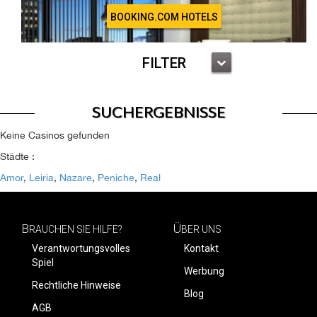
BOOKING.COM HOTELS
FILTER
SUCHERGEBNISSE
Keine Casinos gefunden
Städte :
Amor
,
Leiria
,
Nazare
,
Peniche
,
Real
B
Ü
RAUCHEN SIE HILFE?
BER UNS
Verantwortungsvolles
Kontakt
Spiel
Werbung
Rechtliche Hinweise
Blog
AGB