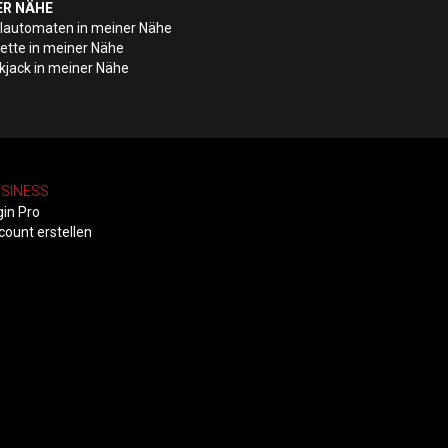
ER NÄHE
lautomaten in meiner Nähe
ette in meiner Nähe
kjack in meiner Nähe
USINESS
gin Pro
count erstellen