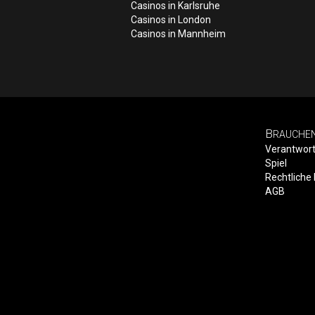
Casinos in Karlsruhe
Casinos in London
Casinos in Mannheim
B
RAUCHEN 
Verantwort
Spiel
Rechtliche
AGB