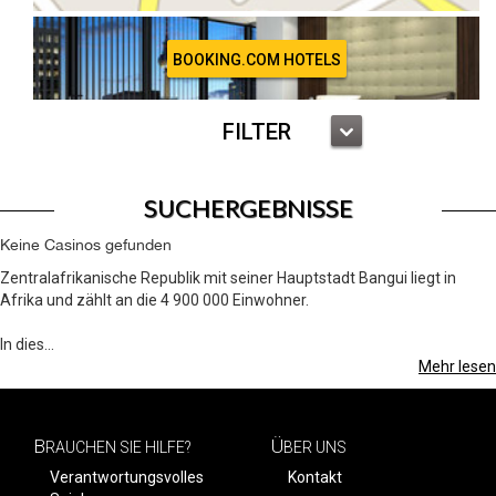
BOOKING.COM HOTELS
FILTER
SUCHERGEBNISSE
Keine Casinos gefunden
Zentralafrikanische Republik mit seiner Hauptstadt Bangui liegt in
Afrika und zählt an die 4 900 000 Einwohner.
In dies
...
Mehr lesen
B
Ü
RAUCHEN SIE HILFE?
BER UNS
Verantwortungsvolles
Kontakt