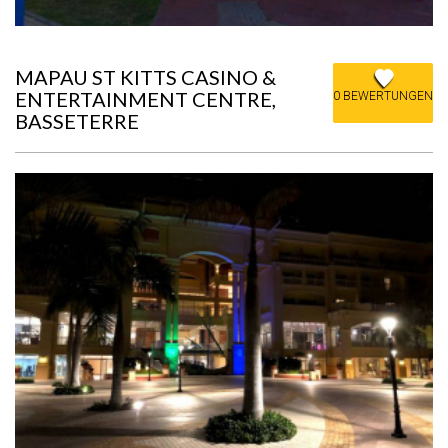
MAPAU ST KITTS CASINO &
ENTERTAINMENT CENTRE,
0 BEWERTUNGEN
BASSETERRE