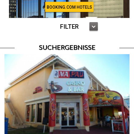
BOOKING.COM HOTELS
FILTER
SUCHERGEBNISSE