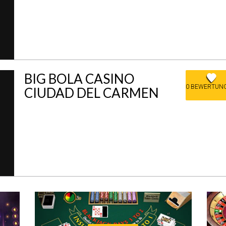
BIG BOLA CASINO
0 BEWERTUN
CIUDAD DEL CARMEN