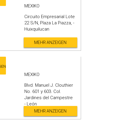
MEXIKO
Circuito Empresarial Lote
22 S/N, Plaza La Piazza,
-
Huixquilucan
MEHR ANZEIGEN
GEN
MEXIKO
Blvd. Manuel J. Clouthier
No. 601 y 603. Col.
Jardines del Campestre
-
León
MEHR ANZEIGEN