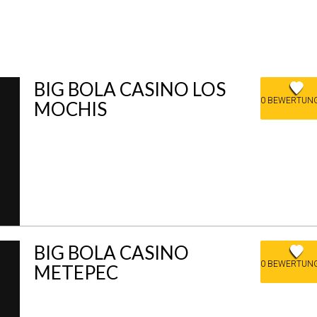
BIG BOLA CASINO LOS
0 BEWERTUN
MOCHIS
BIG BOLA CASINO
0 BEWERTUN
METEPEC