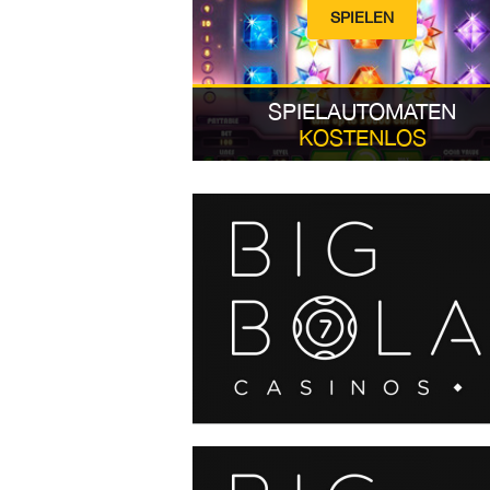
SPIELEN
SPIELAUTOMATEN
KOSTENLOS