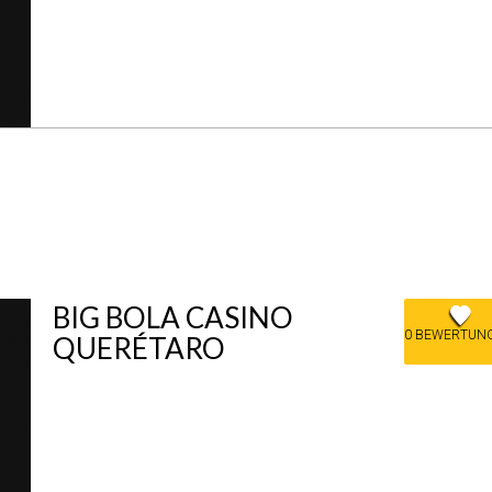
BIG BOLA CASINO
0 BEWERTUN
QUERÉTARO