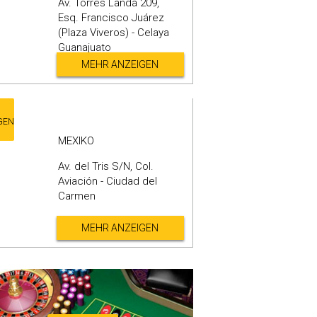
Av. Torres Landa 209,
Esq. Francisco Juárez
(Plaza Viveros)
-
Celaya
Guanajuato
MEHR ANZEIGEN
GEN
MEXIKO
Av. del Tris S/N, Col.
Aviación
-
Ciudad del
Carmen
MEHR ANZEIGEN