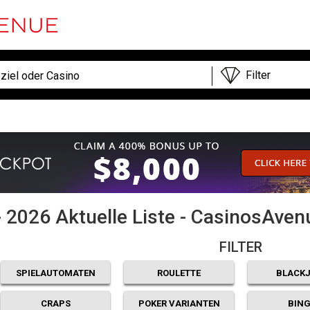
2026 Aktuelle Liste - CasinosAven
FILTER
SPIELAUTOMATEN
ROULETTE
BLACK
CRAPS
POKER VARIANTEN
BIN