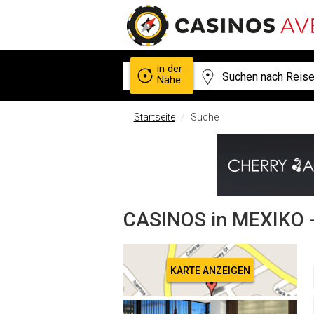
in der
Nähe
Startseite
Suche
CASINOS in MEXIKO - 
KARTE ANZEIGEN