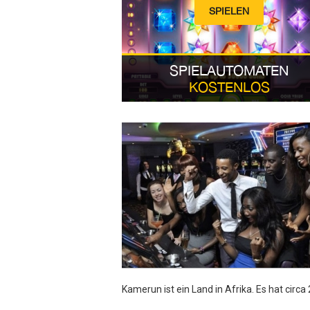
SPIELEN
SPIELAUTOMATEN
KOSTENLOS
Kamerun ist ein Land in Afrika. Es hat cir