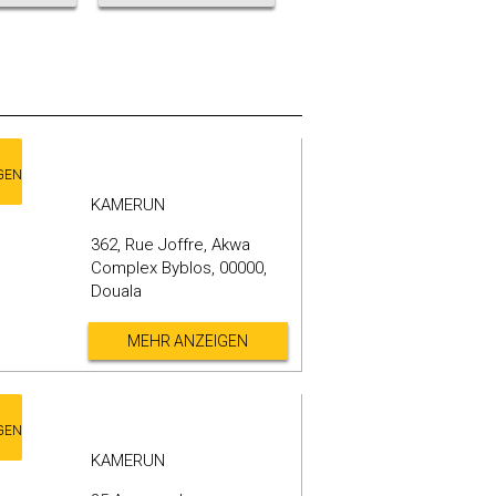
GEN
KAMERUN
362, Rue Joffre, Akwa
Complex Byblos,
00000,
Douala
MEHR ANZEIGEN
GEN
KAMERUN