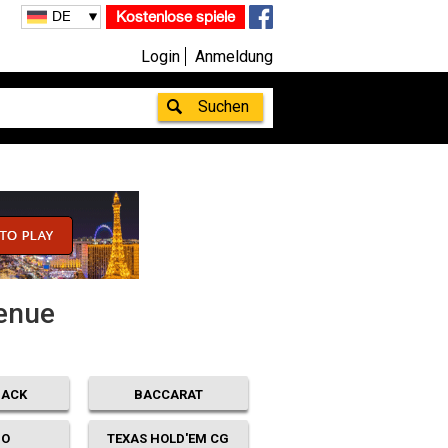
DE
Kostenlose spiele
Login
Anmeldung
enue
JACK
BACCARAT
GO
TEXAS HOLD'EM CG