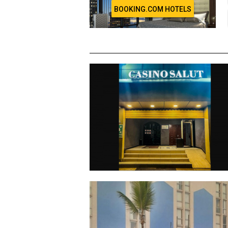
BOOKING.COM HOTELS