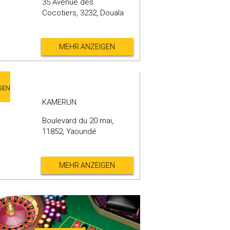
35 Avenue des
Cocotiers,
3232,
Douala
MEHR ANZEIGEN
GEN
KAMERUN
Boulevard du 20 mai,
11852,
Yaoundé
MEHR ANZEIGEN