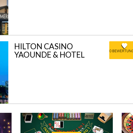
HILTON CASINO
0 BEWERTUN
YAOUNDE & HOTEL