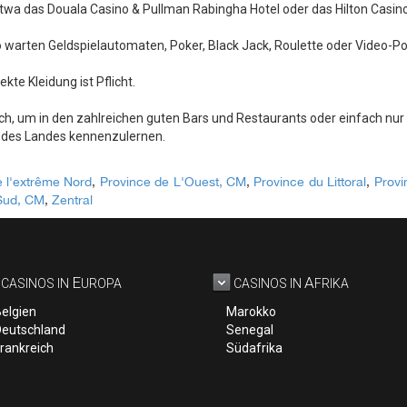
etwa das Douala Casino & Pullman Rabingha Hotel oder das Hilton Casin
 warten Geldspielautomaten, Poker, Black Jack, Roulette oder Video-Po
kte Kleidung ist Pflicht.
ch, um in den zahlreichen guten Bars und Restaurants oder einfach nu
t des Landes kennenzulernen.
e l'extrême Nord
,
Province de L'Ouest, CM
,
Province du Littoral
,
Provi
Sud, CM
,
Zentral
E
A
CASINOS IN
UROPA
CASINOS IN
FRIKA
elgien
Marokko
Deutschland
Senegal
rankreich
Südafrika