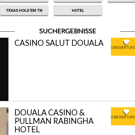
TEXAS HOLD'EM TN
HOTEL
SUCHERGEBNISSE
CASINO SALUT DOUALA
0 BEWERTUN
DOUALA CASINO &
0 BEWERTUN
PULLMAN RABINGHA
HOTEL