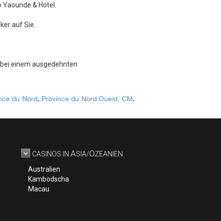
o Yaounde & Hotel.
ker auf Sie.
r bei einem ausgedehnten
nce du Nord
,
Province du Nord Ouest, CM
,
A
O
CASINOS IN
SIA/
ZEANIEN
Australien
Kambodscha
Macau