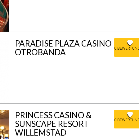
PARADISE PLAZA CASINO
0 BEWERTUN
OTROBANDA
PRINCESS CASINO &
0 BEWERTUN
SUNSCAPE RESORT
WILLEMSTAD