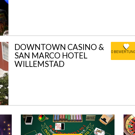
DOWNTOWN CASINO &
0 BEWERTUN
SAN MARCO HOTEL
WILLEMSTAD