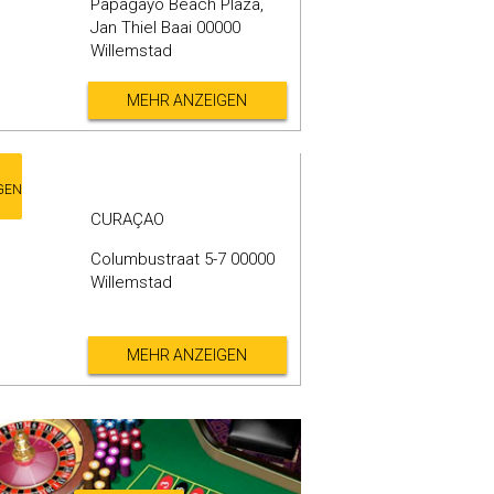
Papagayo Beach Plaza,
Jan Thiel Baai
00000
Willemstad
MEHR ANZEIGEN
GEN
CURAÇAO
Columbustraat 5-7
00000
Willemstad
MEHR ANZEIGEN