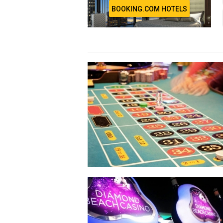
BOOKING.COM HOTELS