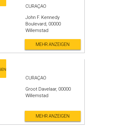
CURAÇAO
John F. Kennedy
Boulevard,
00000
Willemstad
MEHR ANZEIGEN
GEN
CURAÇAO
Groot Davelaar,
00000
Willemstad
MEHR ANZEIGEN