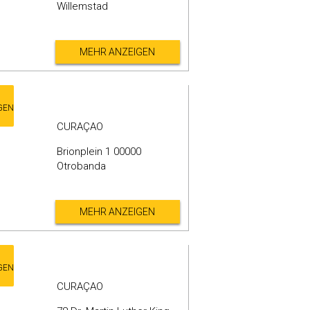
Willemstad
MEHR ANZEIGEN
GEN
CURAÇAO
Brionplein 1
00000
Otrobanda
MEHR ANZEIGEN
GEN
CURAÇAO