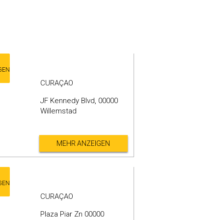
GEN
CURAÇAO
JF Kennedy Blvd,
00000
Willemstad
MEHR ANZEIGEN
GEN
CURAÇAO
Plaza Piar Zn
00000