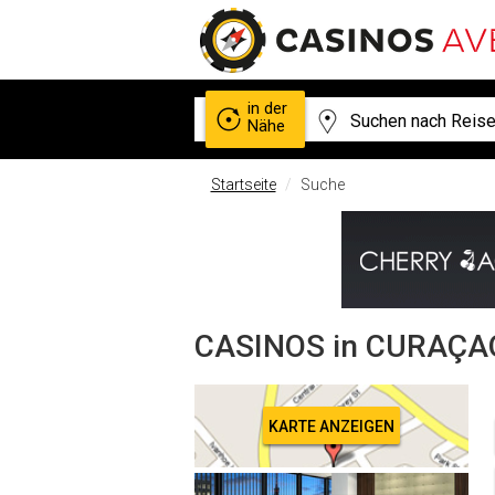
in der
Nähe
Startseite
Suche
CASINOS in CURAÇAO 
KARTE ANZEIGEN