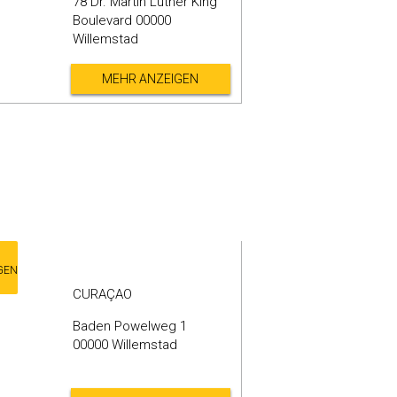
78 Dr. Martin Luther King
Boulevard
00000
Willemstad
MEHR ANZEIGEN
GEN
CURAÇAO
Baden Powelweg 1
00000
Willemstad