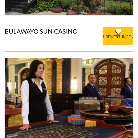
BULAWAYO SUN CASINO
1 BEWERTUNGEN