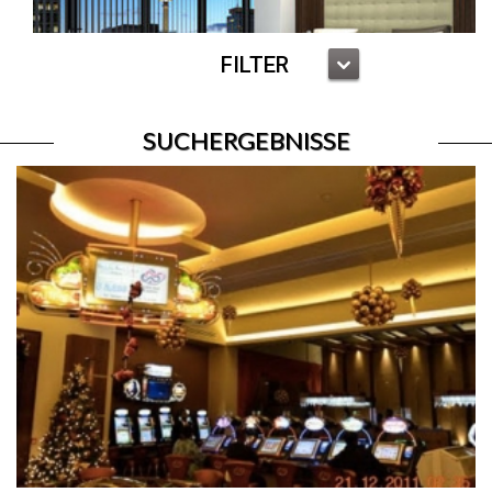
FILTER
SUCHERGEBNISSE