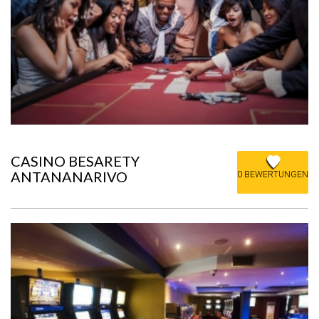
CASINO BESARETY
ANTANANARIVO
0 BEWERTUNGEN