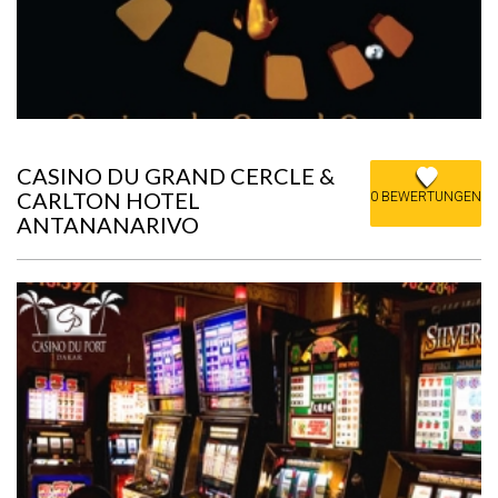
CASINO DU GRAND CERCLE &
CARLTON HOTEL
0 BEWERTUNGEN
ANTANANARIVO