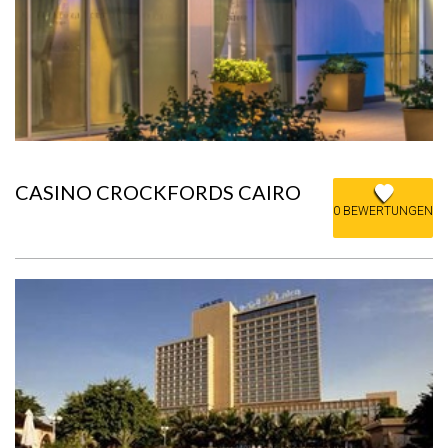
CASINO CROCKFORDS CAIRO
0 BEWERTUNGEN