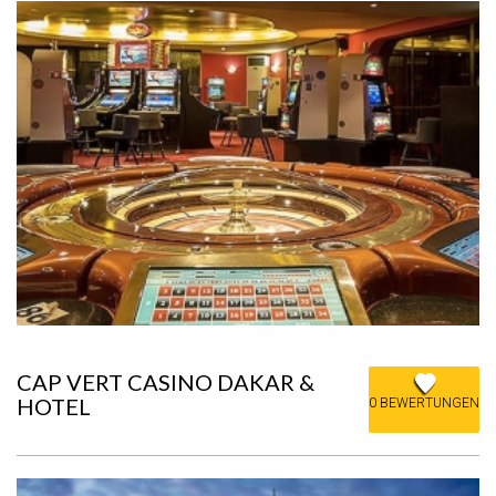
CAP VERT CASINO DAKAR &
HOTEL
0 BEWERTUNGEN