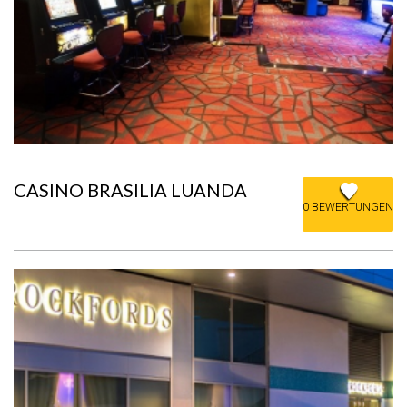
CASINO BRASILIA LUANDA
0 BEWERTUNGEN