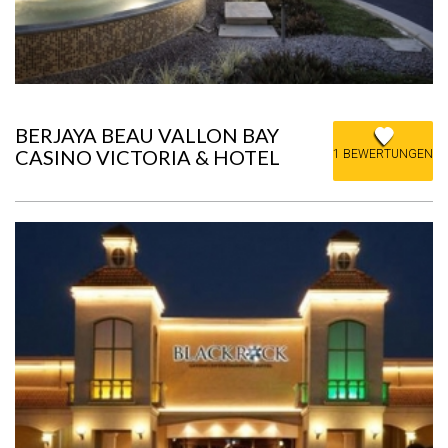
BERJAYA BEAU VALLON BAY
CASINO VICTORIA & HOTEL
1 BEWERTUNGEN