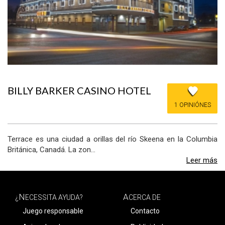
BILLY BARKER CASINO HOTEL
1 OPINIÓNES
Terrace es una ciudad a orillas del río Skeena en la Columbia
Británica, Canadá. La zon
...
Leer más
N
A
¿
ECESSITA AYUDA?
CERCA DE
Juego responsable
Contacto