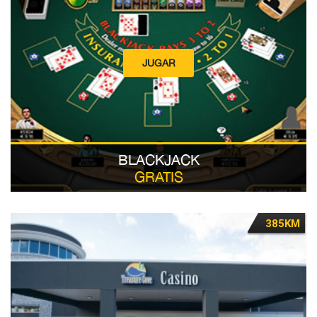
JUGAR
BLACKJACK
GRATIS
385KM