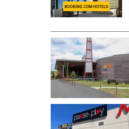
BOOKING.COM HOTELS