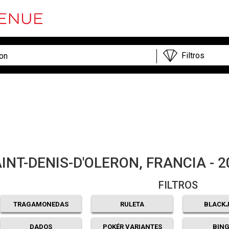
INT-DENIS-D'OLERON, FRANCIA - 20
FILTROS
TRAGAMONEDAS
RULETA
BLACK
DADOS
POKÉR VARIANTES
BIN