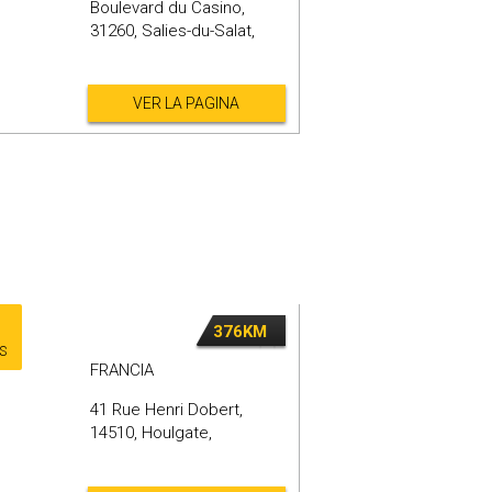
Boulevard du Casino,
31260,
Salies-du-Salat,
VER LA PAGINA
376KM
S
FRANCIA
41 Rue Henri Dobert,
14510,
Houlgate,