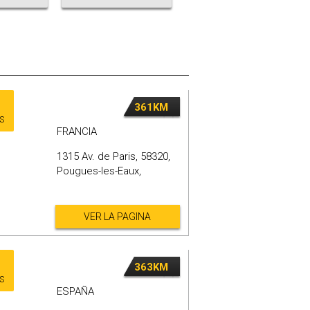
361KM
S
FRANCIA
1315 Av. de Paris,
58320,
Pougues-les-Eaux,
VER LA PAGINA
363KM
S
ESPAÑA