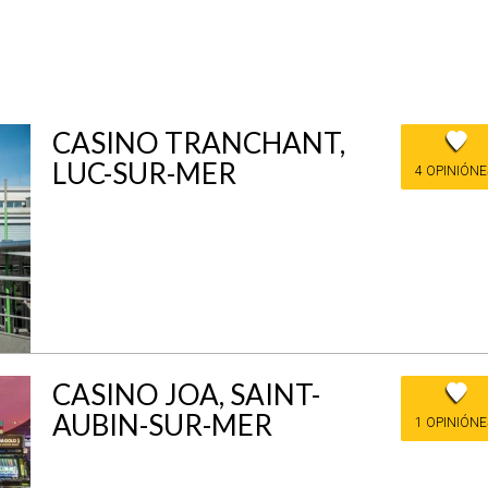
CASINO TRANCHANT,
LUC-SUR-MER
4 OPINIÓNE
CASINO JOA, SAINT-
AUBIN-SUR-MER
1 OPINIÓNE