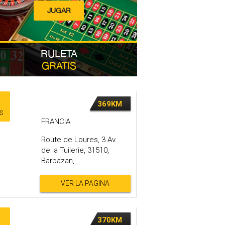
JUGAR
RULETA
GRATIS
369KM
S
FRANCIA
Route de Loures, 3 Av.
de la Tuilerie,
31510,
Barbazan,
VER LA PAGINA
370KM