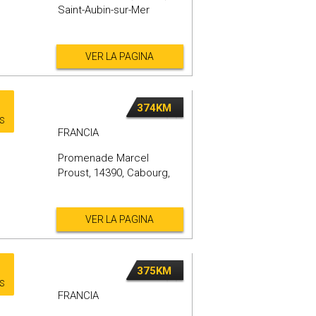
Saint-Aubin-sur-Mer
VER LA PAGINA
374KM
S
FRANCIA
Promenade Marcel
Proust,
14390,
Cabourg,
VER LA PAGINA
375KM
S
FRANCIA