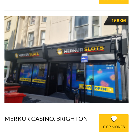
158KM
MERKUR CASINO, BRIGHTON
0 OPINIÓNES