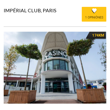
IMPÉRIAL CLUB, PARIS
1 OPINIÓNES
174KM