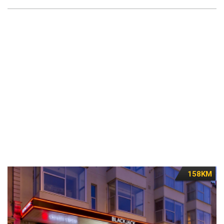
158KM