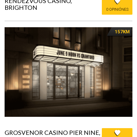
RENDEZVOUS CASINO,
BRIGHTON
0 OPINIÓNES
157KM
GROSVENOR CASINO PIER NINE,