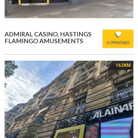
ADMIRAL CASINO, HASTINGS
FLAMINGO AMUSEMENTS
0 OPINIÓNES
162KM