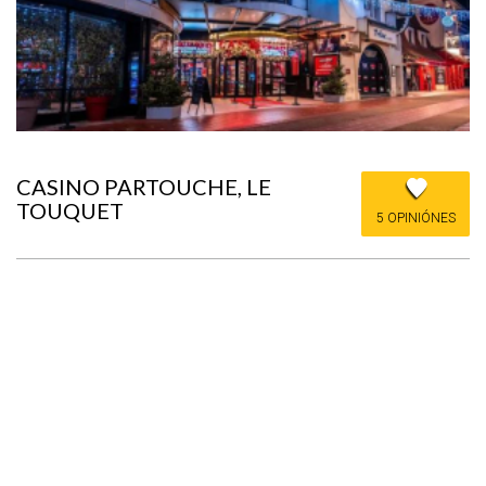
CASINO PARTOUCHE, LE
TOUQUET
5 OPINIÓNES