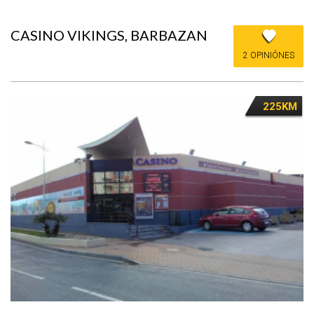
CASINO VIKINGS, BARBAZAN
2 OPINIÓNES
225KM