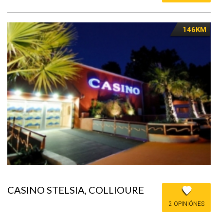
146KM
CASINO STELSIA, COLLIOURE
2 OPINIÓNES