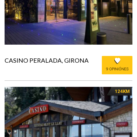
CASINO PERALADA, GIRONA
9 OPINIÓNES
124KM