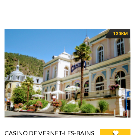
130KM
CASINO DE VERNET-LES-BAINS