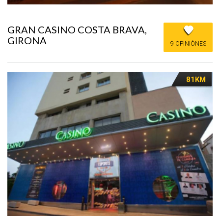
GRAN CASINO COSTA BRAVA,
GIRONA
9 OPINIÓNES
81KM