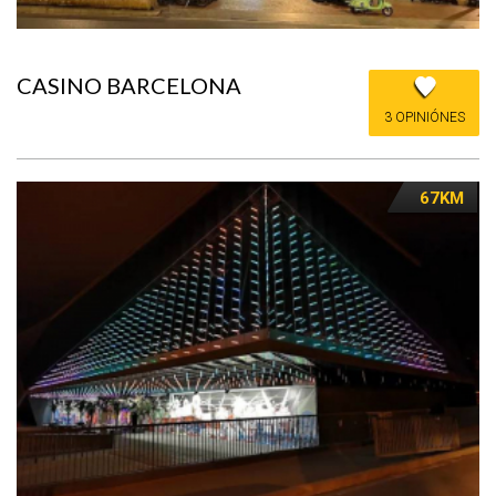
CASINO BARCELONA
3 OPINIÓNES
67KM