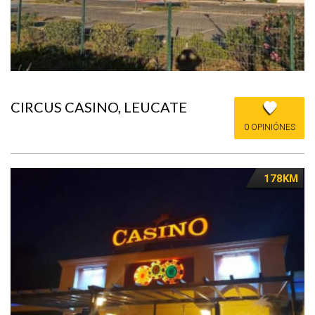
CIRCUS CASINO, LEUCATE
0 OPINIÓNES
178KM