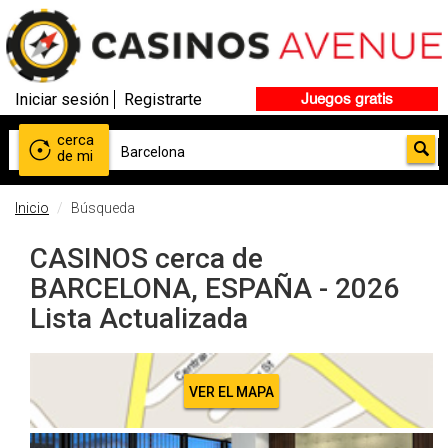
Iniciar sesión
Registrarte
Juegos gratis
cerca
de mi
Inicio
Búsqueda
CASINOS cerca de
BARCELONA, ESPAÑA - 2026
Lista Actualizada
VER EL MAPA