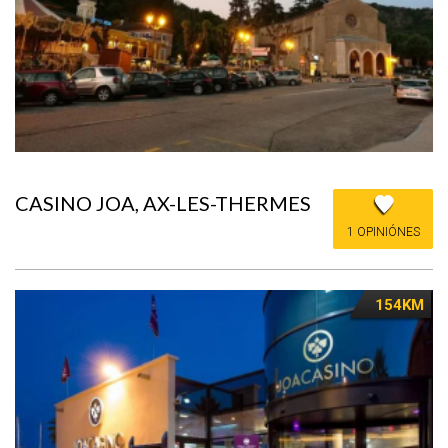
CASINO JOA, AX-LES-THERMES
1 OPINIÓNES
154KM